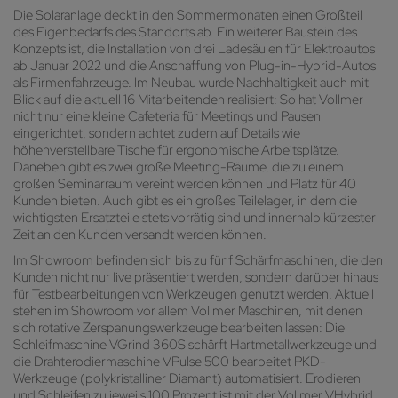
Die Solaranlage deckt in den Sommermonaten einen Großteil
des Eigenbedarfs des Standorts ab. Ein weiterer Baustein des
Konzepts ist, die Installation von drei Ladesäulen für Elektroautos
ab Januar 2022 und die Anschaffung von Plug-in-Hybrid-Autos
als Firmenfahrzeuge. Im Neubau wurde Nachhaltigkeit auch mit
Blick auf die aktuell 16 Mitarbeitenden realisiert: So hat Vollmer
nicht nur eine kleine Cafeteria für Meetings und Pausen
eingerichtet, sondern achtet zudem auf Details wie
höhenverstellbare Tische für ergonomische Arbeitsplätze.
Daneben gibt es zwei große Meeting-Räume, die zu einem
großen Seminarraum vereint werden können und Platz für 40
Kunden bieten. Auch gibt es ein großes Teilelager, in dem die
wichtigsten Ersatzteile stets vorrätig sind und innerhalb kürzester
Zeit an den Kunden versandt werden können.
Im Showroom befinden sich bis zu fünf Schärfmaschinen, die den
Kunden nicht nur live präsentiert werden, sondern darüber hinaus
für Testbearbeitungen von Werkzeugen genutzt werden. Aktuell
stehen im Showroom vor allem Vollmer Maschinen, mit denen
sich rotative Zerspanungswerkzeuge bearbeiten lassen: Die
Schleifmaschine VGrind 360S schärft Hartmetallwerkzeuge und
die Drahterodiermaschine VPulse 500 bearbeitet PKD-
Werkzeuge (polykristalliner Diamant) automatisiert. Erodieren
und Schleifen zu jeweils 100 Prozent ist mit der Vollmer VHybrid