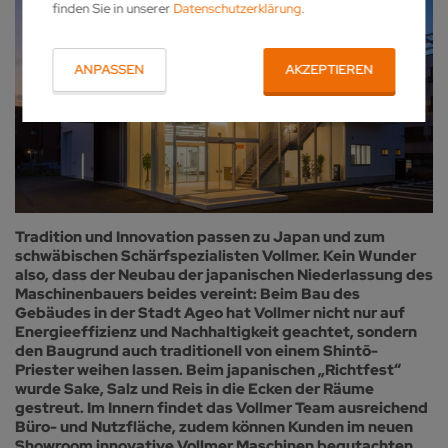
finden Sie in unserer
Datenschutzerklärung
.
ANPASSEN
AKZEPTIEREN
Tradition und Innovation passen zu Japan und zum
schwäbischen Schärfspezialisten Vollmer. Kein Wunder
also, dass der Neubau der japanischen Niederlassung des
Maschinenbauers beides vereint: Beim Bau des
Gebäudes in der Stadt Ageo hat Vollmer nicht nur auf
Energieeffizienz und Nachhaltigkeit geachtet, sondern
den Baugrund auch traditionell von einem Shintō-
Priester weihen lassen. Beim japanischen „Richtfest“
wurde Sake, Salz und Reis in die Ecken der Räume
gestreut. Im Innern findet das Vollmer Team ausreichend
Büro- und Nutzfläche, zudem können Kunden im neuen
Showroom innovative Vollmer Maschinen begutachten