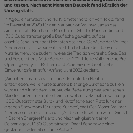
und testen. Nach acht Monaten Bauzeit fand kürzlich der
Umzug statt.
In Ageo, einer Stadt rund 40 Kilometer nördlich von Tokio, fand
im Dezember 2020 für den Neubau von Vollmer Japan das
Jichinsai statt: Bei diesem Ritus hat ein Shintō-Priester die rund
1700 Quadratmeter große Baufläche geweiht, auf der
anschließend in nur acht Monaten das neue Gebäude der Vollmer
Niederlassung in Japan entstand. In die Ecken der Büro- und
Nutzräume wurde zudem, wie es die Tradition vorsieht, Sake, Salz
und Reis gestreut. Mitte September 2021 feierte Vollmer eine Pre-
Opening-Party mit Partnern und Zulieferern – die offizielle
Einweihungsfeier ist für Anfang Juni 2022 geplant.
„Wir haben uns in Japan für einen kompletten Neubau
entschieden, weil einerseits unsere bisherige Bürofläche zu klein
wurde und wir mit dem Neubau die Bedeutung des japanischen
Marktes für Vollmer unterstreichen wollen. Jetzt haben wir auf gut
1000 Quadratmeter Büro- und Nutzfläche auch Platz für einen
eigenen Showroom für unsere Kunden“, sagt Carl Moser, Vollmer
Niederlassungsleiter in Japan. „Andererseits setzten wir ein Signal
in Sachen Energieeffizienz und Nachhaltigkeit mit einer
Solaranlage auf 250 Quadratmeter Dachfläche sowie einer
geplanten Ladestation für E-Autos.“