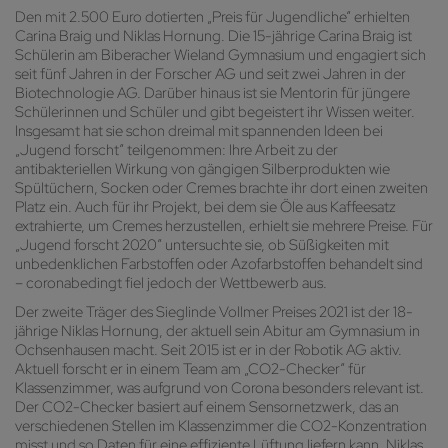
Den mit 2.500 Euro dotierten „Preis für Jugendliche“ erhielten
Carina Braig und Niklas Hornung. Die 15-jährige Carina Braig ist
Schülerin am Biberacher Wieland Gymnasium und engagiert sich
seit fünf Jahren in der Forscher AG und seit zwei Jahren in der
Biotechnologie AG. Darüber hinaus ist sie Mentorin für jüngere
Schülerinnen und Schüler und gibt begeistert ihr Wissen weiter.
Insgesamt hat sie schon dreimal mit spannenden Ideen bei
„Jugend forscht“ teilgenommen: Ihre Arbeit zu der
antibakteriellen Wirkung von gängigen Silberprodukten wie
Spültüchern, Socken oder Cremes brachte ihr dort einen zweiten
Platz ein. Auch für ihr Projekt, bei dem sie Öle aus Kaffeesatz
extrahierte, um Cremes herzustellen, erhielt sie mehrere Preise. Für
„Jugend forscht 2020“ untersuchte sie, ob Süßigkeiten mit
unbedenklichen Farbstoffen oder Azofarbstoffen behandelt sind
– coronabedingt fiel jedoch der Wettbewerb aus.
Der zweite Träger des Sieglinde Vollmer Preises 2021 ist der 18-
jährige Niklas Hornung, der aktuell sein Abitur am Gymnasium in
Ochsenhausen macht. Seit 2015 ist er in der Robotik AG aktiv.
Aktuell forscht er in einem Team am „CO2-Checker“ für
Klassenzimmer, was aufgrund von Corona besonders relevant ist.
Der CO2-Checker basiert auf einem Sensornetzwerk, das an
verschiedenen Stellen im Klassenzimmer die CO2-Konzentration
misst und so Daten für eine effiziente Lüftung liefern kann. Niklas