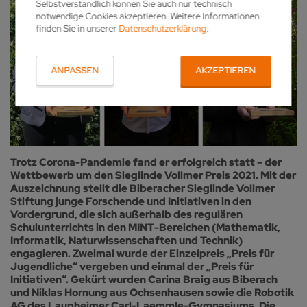
Selbstverständlich können Sie auch nur technisch
notwendige Cookies akzeptieren. Weitere Informationen
finden Sie in unserer
Datenschutzerklärung
.
ANPASSEN
AKZEPTIEREN
Trotz Corona-Pandemie fand er erfolgreich statt – der
Wettbewerb um den Sieglinde Vollmer Preis 2021. Mit der
Auszeichnung stellt die Biberacher Sieglinde Vollmer
Stiftung junge Forschende und Initiativen in den
Vordergrund, die sich außerhalb des regulären
Schulunterrichts in den MINT-Bereichen (Mathematik,
Informatik, Naturwissenschaften und Technik)
engagieren. Zweimal wurde der Einzelpreis „Preis für
Jugendliche“ vergeben und einmal der „Preis für
Initiativen“. Gekürt wurden Carina Braig aus Biberach
und Niklas Hornung aus Ochsenhausen sowie die Robotik
AG des Laupheimer Carl-Laemmle-Gymnasiums. Die