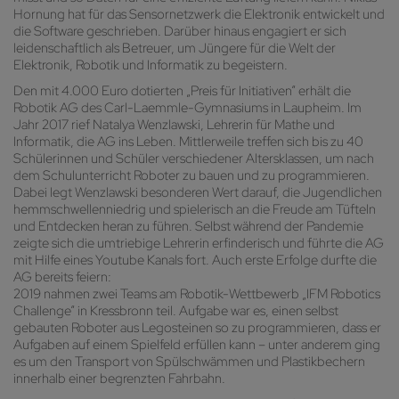
Hornung hat für das Sensornetzwerk die Elektronik entwickelt und
die Software geschrieben. Darüber hinaus engagiert er sich
leidenschaftlich als Betreuer, um Jüngere für die Welt der
Elektronik, Robotik und Informatik zu begeistern.
Den mit 4.000 Euro dotierten „Preis für Initiativen“ erhält die
Robotik AG des Carl-Laemmle-Gymnasiums in Laupheim. Im
Jahr 2017 rief Natalya Wenzlawski, Lehrerin für Mathe und
Informatik, die AG ins Leben. Mittlerweile treffen sich bis zu 40
Schülerinnen und Schüler verschiedener Altersklassen, um nach
dem Schulunterricht Roboter zu bauen und zu programmieren.
Dabei legt Wenzlawski besonderen Wert darauf, die Jugendlichen
hemmschwellenniedrig und spielerisch an die Freude am Tüfteln
und Entdecken heran zu führen. Selbst während der Pandemie
zeigte sich die umtriebige Lehrerin erfinderisch und führte die AG
mit Hilfe eines Youtube Kanals fort. Auch erste Erfolge durfte die
AG bereits feiern:
2019 nahmen zwei Teams am Robotik-Wettbewerb „IFM Robotics
Challenge“ in Kressbronn teil. Aufgabe war es, einen selbst
gebauten Roboter aus Legosteinen so zu programmieren, dass er
Aufgaben auf einem Spielfeld erfüllen kann – unter anderem ging
es um den Transport von Spülschwämmen und Plastikbechern
innerhalb einer begrenzten Fahrbahn.