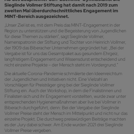
Sieglinde Vollmer Stiftung hat damit nach 2019 zum
zweiten Mal überdurchschnittliches Engagement im
MINT-Bereich ausgezeichnet.
„Unser Ziel ist es, mit dem Preis das MINT-Engagement in der
Region zu unterstützen und die Begeisterung von Jugendlichen
für diese Themen zu stärken“, sagt Sieglinde Vollmer,
Namenspatronin der Stiftung und Tochter von Heinrich Vollmer,
der 1909 das Biberacher Unternehmen gegründet hat: „Bei der
Vergabe ist für uns das Gesamtpaket aus gesundem Ehrgeiz,
langfristigem Engagement und Wissensdurst entscheidend und
nicht einzelne Projekte – der Mensch steht im Vordergrund.“
Die aktuelle Corona-Pandemie schmälerte den Ideenreichtum
der Jugendlichen und Initiativen nicht. Eine Vielzahl an
Vorschlägen für Preisträger ging bei der Sieglinde Vollmer
Stiftung ein. Auch der Workshop, in dem die Finalistinnen und
Finalisten sich und ihr Engagement vorstellten, wurde zwar unter
entsprechenden Hygienemaßnahmen aber live bei Vollmer in
Biberach durchgeführt, denn: Bei der Vergabe der Sieglinde
Vollmer Preise steht der Mensch im Mittelpunkt und nicht nur das
einzelne Projekt. Die durchweg preiswürdigen Beiträge machten
es der Jury dabei schwer. Am Ende wurden 2021 drei Sieglinde
Vollmer Preise vergeben.