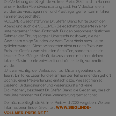
Die Verleihung der Sieglinde Vollmer Preise 2021 fand im Rahmen
einer virtuellen Abendveranstaltung statt. Per Videokonferenz
wurden die Preisträgerinnen und Preisträger gemeinsam mit ihren
Familien zugeschaltet.
VOLLMER Geschäftsführer Dr. Stefan Brand führte durch den
Abend und auch die VOLLMER Belegschaft gratulierte in einer
unterhaltsamen Video-Botschaft. Für den besonderen festlichen
Rahmen der Ehrung sorgten Überraschungsboxen, die den
Gewinnern einige Stunden vor dem Event direkt nach Hause
geliefert wurden. Diese beinhalteten nicht nur den Pokal zum
Preis, ein Getränk zum virtuellen Anstoßen, sondern auch ein
leckeres Drei-Gänge-Menü, das zusammen mit einer kleinen
lokalen Gastronomie entwickelt und küchenfertig vorbereitet
wurde.
„Uns war wichtig, den Anlass auch auf Distanz gebührend zu
feiern. Ein tolles Essen für die Familien der Teilnehmenden gehört
doch zu einer Preisverleihung einfach dazu. Wie sagt man so
passend: Bildungshunger und Wissensdurst sind keine
Dickmacher“, beschreibt Dr. Stefan Brand die Gedanken, die sich
das Unternehmen zur Online-Veranstaltung gemacht hat.
Der nächste Sieglinde Vollmer Preis wird 2022 vergeben. Weitere
Informationen finden Sie unter:
WWW.SIEGLINDE-
VOLLMER-PREIS.DE
.