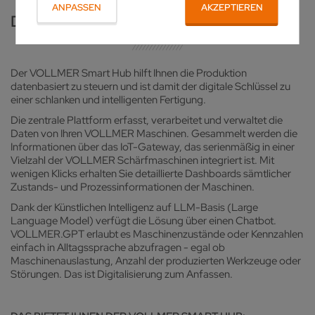
ANPASSEN
AKZEPTIEREN
DER VOLLMER SMART HUB
Der VOLLMER Smart Hub hilft Ihnen die Produktion
datenbasiert zu steuern und ist damit der digitale Schlüssel zu
einer schlanken und intelligenten Fertigung.
Die zentrale Plattform erfasst, verarbeitet und verwaltet die
Daten von Ihren VOLLMER Maschinen. Gesammelt werden die
Informationen über das IoT-Gateway, das serienmäßig in einer
Vielzahl der VOLLMER Schärfmaschinen integriert ist. Mit
wenigen Klicks erhalten Sie detaillierte Dashboards sämtlicher
Zustands- und Prozessinformationen der Maschinen.
Dank der Künstlichen Intelligenz auf LLM-Basis (Large
Language Model) verfügt die Lösung über einen Chatbot.
VOLLMER.GPT erlaubt es Maschinenzustände oder Kennzahlen
einfach in Alltagssprache abzufragen - egal ob
Maschinenauslastung, Anzahl der produzierten Werkzeuge oder
Störungen. Das ist Digitalisierung zum Anfassen.