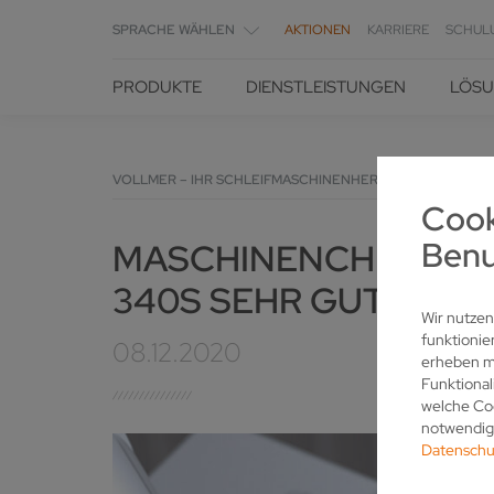
SPRACHE WÄHLEN
AKTIONEN
KARRIERE
SCHUL
PRODUKTE
DIENSTLEISTUNGEN
LÖS
VOLLMER – IHR SCHLEIFMASCHINENHERSTELLER FÜR SC
Cook
Benu
MASCHINENCHECK DER
340S SEHR GUT BEW
Wir nutzen
funktionie
08.12.2020
erheben mö
Funktional
welche Coo
notwendige
Datenschu