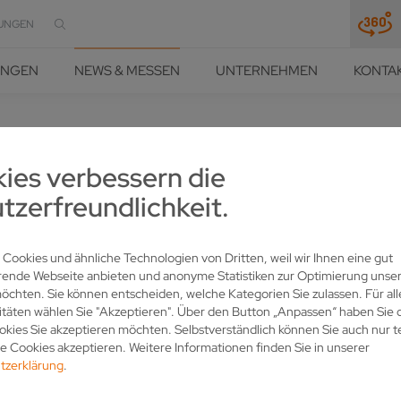
UNGEN
UNGEN
NEWS & MESSEN
UNTERNEHMEN
KONTA
HÄRFE UND PRÄZISION
NEWS & MESSEN
NEWS
DETAIL
ies verbessern die
tzerfreundlichkeit.
 ZEITSCHRIFT FERTIGUNG:
ERTET
 Cookies und ähnliche Technologien von Dritten, weil wir Ihnen eine gut
rende Webseite anbieten und anonyme Statistiken zur Optimierung unser
chten. Sie können entscheiden, welche Kategorien Sie zulassen. Für all
itäten wählen Sie "Akzeptieren". Über den Button „Anpassen“ haben Sie d
kies Sie akzeptieren möchten. Selbstverständlich können Sie auch nur t
 Cookies akzeptieren. Weitere Informationen finden Sie in unserer
tzerklärung
.