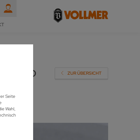
KT
 VGRIND
ZUR ÜBERSICHT
er Seite
e
ie Wahl,
echnisch