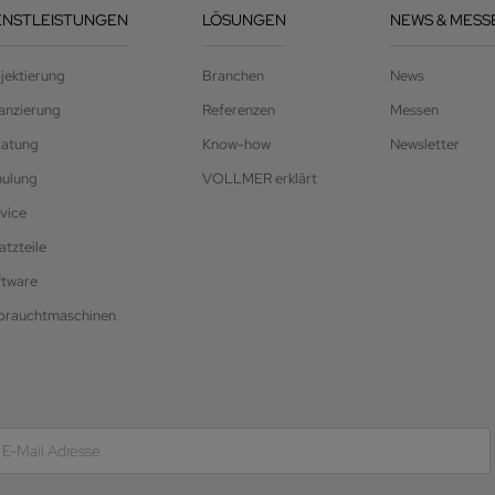
ENSTLEISTUNGEN
LÖSUNGEN
NEWS & MESS
jektierung
Branchen
News
anzierung
Referenzen
Messen
ratung
Know-how
Newsletter
hulung
VOLLMER erklärt
vice
atzteile
ftware
brauchtmaschinen