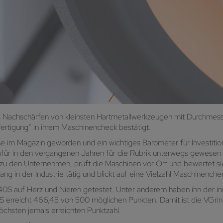
 Nachschärfen von kleinsten Hartmetallwerkzeugen mit Durchmesser
 „fertigung“ in ihrem Maschinencheck bestätigt.
e im Magazin geworden und ein wichtiges Barometer für Investitio
ür in den vergangenen Jahren für die Rubrik unterwegs gewesen un
zu den Unternehmen, prüft die Maschinen vor Ort und bewertet si
ng in der Industrie tätig und blickt auf eine Vielzahl Maschinenche
 auf Herz und Nieren getestet. Unter anderem haben ihn der inno
S erreicht 466,45 von 500 möglichen Punkten. Damit ist die VGri
chsten jemals erreichten Punktzahl.