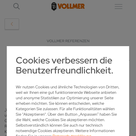
VOLLMER REFERENZEN
Cookies verbessern die
HOLLÄNDER SCHÄRFEN KREISSÄGEN MIT
Benutzerfreundlichkeit.
SCHWABEN-POWER
27.07.2016
Wir nutzen Cookies und ähnliche Technologien von Dritten,
weil wir Ihnen eine gut funktionierende Webseite anbieten
und anonyme Statistiken zur Optimierung unserer Seite
erheben möchten. Sie können entscheiden, welche
Kategorien Sie zulassen. Für alle Funktionalitäten wählen
„Wir betreiben eine eigene Forschungsabteilung und legen alles daran,
Sie "Akzeptieren". Über den Button „Anpassen“ haben Sie
unsere Kreissägen zu perfektionieren, das beginnt bei der Auswahl des
die Wahl, welche Cookies Sie akzeptieren möchten.
Grundkörpers und geht über die Bestückung der Zähne bis hin zur
Selbstverständlich können Sie auch nur technisch
Rotation der Scheibe“, sagt Erwin Hissink, Geschäftsführer der
notwendige Cookies akzeptieren. Weitere Informationen
Kinkelder Gruppe. „Bereits heute fertigen wir jährlich hunderttausend