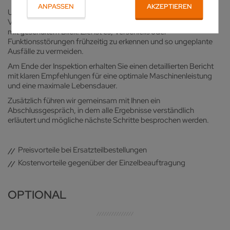
ANPASSEN
AKZEPTIEREN
Unsere Fachleute prüfen Ihre Maschine nach dem aktuellen
VOLLMER-Inspektionsprotokoll – gründlich, systematisch und
mit geschultem Blick. Ziel ist es, Verschleiß oder
Funktionsstörungen frühzeitig zu erkennen und so ungeplante
Ausfälle zu vermeiden.
Am Ende der Inspektion erhalten Sie einen detaillierten Bericht
mit klaren Empfehlungen für eine optimale Maschinenleistung
und eine maximale Lebensdauer.
Zusätzlich führen wir gemeinsam mit Ihnen ein
Abschlussgespräch, in dem alle Ergebnisse verständlich
erläutert und mögliche nächste Schritte besprochen werden.
Preisvorteile bei Ersatzteilbestellungen
Kostenvorteile gegenüber der Einzelbeauftragung
OPTIONAL