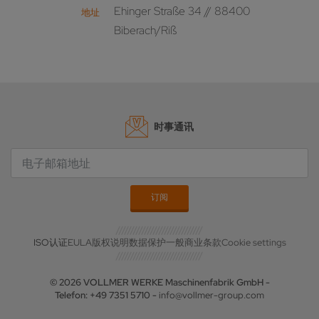
Ehinger Straße 34 // 88400
地址
Biberach/Riß
时事通讯
ISO认证
EULA
版权说明
数据保护
一般商业条款
Cookie settings
© 2026 VOLLMER WERKE Maschinenfabrik GmbH -
Telefon: +49 7351 5710 -
info@vollmer-group.com