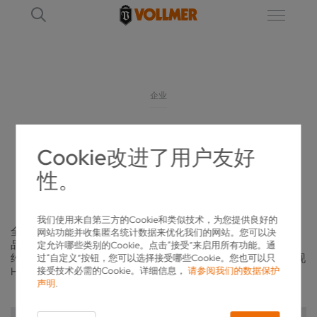
企业
追求完美的企业
Cookie改进了用户友好
性。
孚尔默
我们使用来自第三方的Cookie和类似技术，为您提供良好的
全球15家分公司30多个代表处确保贴近客户，并保持一贯的高
网站功能并收集匿名统计数据来优化我们的网站。您可以决
品质咨询。我们需要头脑风暴，但更要脚踏实地。今天，全球
定允许哪些类别的Cookie。点击“接受”来启用所有功能。通
约700名员工在为塑造孚尔默品牌的独特形象而奋斗 – 从而实现
过“自定义”按钮，您可以选择接受哪些Cookie。您也可以只
接受技术必需的Cookie。详细信息，
请参阅我们的数据保护
Heinrich Vollmer先生的愿景。
声明
.