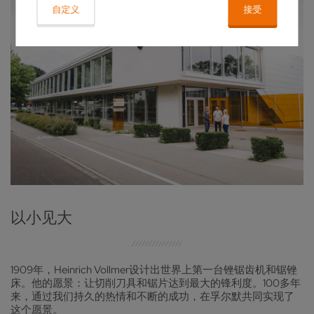
自定义
接受
以小见大
1909年，Heinrich Vollmer设计出世界上第一台锉锯齿机和锯锉
床。他的愿景：让切削刀具和锯片达到最大的锋利度。100多年
来，通过我们持久的热情和不断的成功，在孚尔默共同实现了
这个愿景。