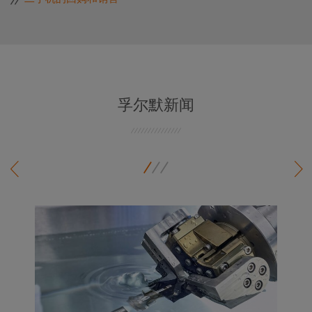
孚尔默新闻