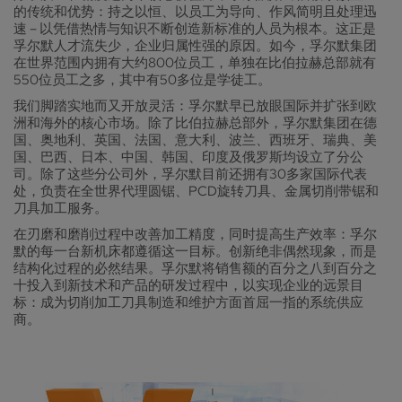
的传统和优势：持之以恒、以员工为导向、作风简明且处理迅
速 – 以凭借热情与知识不断创造新标准的人员为根本。这正是
孚尔默人才流失少，企业归属性强的原因。如今，孚尔默集团
在世界范围内拥有大约800位员工，单独在比伯拉赫总部就有
550位员工之多，其中有50多位是学徒工。
我们脚踏实地而又开放灵活：孚尔默早已放眼国际并扩张到欧
洲和海外的核心市场。除了比伯拉赫总部外，孚尔默集团在德
国、奥地利、英国、法国、意大利、波兰、西班牙、瑞典、美
国、巴西、日本、中国、韩国、印度及俄罗斯均设立了分公
司。除了这些分公司外，孚尔默目前还拥有30多家国际代表
处，负责在全世界代理圆锯、PCD旋转刀具、金属切削带锯和
刀具加工服务。
在刃磨和磨削过程中改善加工精度，同时提高生产效率：孚尔
默的每一台新机床都遵循这一目标。创新绝非偶然现象，而是
结构化过程的必然结果。孚尔默将销售额的百分之八到百分之
十投入到新技术和产品的研发过程中，以实现企业的远景目
标：成为切削加工刀具制造和维护方面首屈一指的系统供应
商。