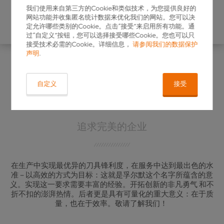
欢迎莅临AMB展会参观VOLLMER集团
LASER MADE FOR YOU
LASER MADE FOR YOU
我们使用来自第三方的Cookie和类似技术，为您提供良好的
展台
网站功能并收集匿名统计数据来优化我们的网站。您可以决
了解更多信息
了解更多信息
定允许哪些类别的Cookie。点击“接受”来启用所有功能。通
过“自定义”按钮，您可以选择接受哪些Cookie。您也可以只
显示更多
显示更多
接受技术必需的Cookie。详细信息，
请参阅我们的数据保护
声明
.
自定义
接受
您的刃磨机床制造商
追求完美的企业
在生产中实现最优异的刀具锋利度，在服务中达到最出色的水
准 – 以高效的方式为目标：这就是孚尔默这个名字所蕴含的意
义。实现这一要求需要丰富的经验。开拓创新的非凡勇气 和不
折不扣的澎湃热情。后者更是具有可量化的重大意义：在于质
量，也在于效率。敬请了解我们！