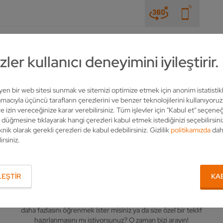
HABERLER & FUARLAR
ŞIRKET
İLETIŞIM
ler kullanıcı deneyimini iyileştirir.
LER
KESME YÜZEYLERININ VE YANAK YÜZEYLERININ IŞLENMESI
CHP 1300
leyen bir web sitesi sunmak ve sitemizi optimize etmek için anonim istatistik
acıyla üçüncü tarafların çerezlerini ve benzer teknolojilerini kullanıyoru
e izin vereceğinize karar verebilirsiniz. Tüm işlevler için "Kabul et" seçeneğ
" düğmesine tıklayarak hangi çerezleri kabul etmek istediğinizi seçebilirsini
knik olarak gerekli çerezleri de kabul edebilirsiniz. Gizlilik
politikamızda
dah
irsiniz.
İLGILI KIŞI
EŞTIR
KA
VOLLMER hakkında sorularınız mı var? Ürünlerimiz hakkında
daha fazlasını öğrenmek ister misiniz ya da size özel bir teklif
hazırlanmasını mı istiyorsunuz? O zaman bizi arayın!