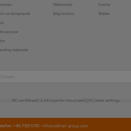
ansman
Referanslar
Fuarlar
tim ve danışmanlık
Bilgi birikimi
Bülten
vis
ek parçalar
lım
anılmış makineler
ISO sertifikası
EULA
Künye
Veri koruması
GÇK
Cookie settings
efon: +49 7351 5710 -
info@vollmer-group.com