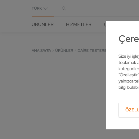
TÜRK
ÜRÜNLER
HIZMETLER
ÇÖZÜMLER
Çerez
ANA SAYFA
ÜRÜNLER
DAIRE TESTERELER IÇIN ÇÖZÜM
Size iyi iş
toplamak am
kategoriler
"Özelleştir
yalnızca te
bilgi bulabil
ÖZELL