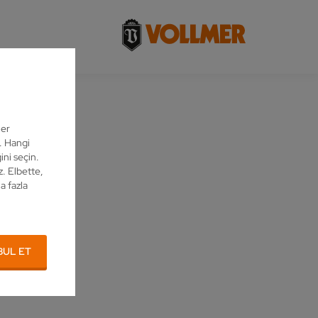
ler
z. Hangi
ini seçin.
z. Elbette,
a fazla
BUL ET