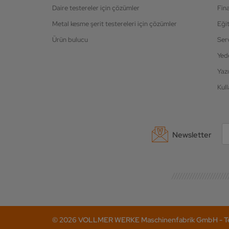
Daire testereler için çözümler
Fin
Metal kesme şerit testereleri için çözümler
Eği
Ürün bulucu
Ser
Yed
Yazı
Kull
Newsletter
© 2026 VOLLMER WERKE Maschinenfabrik GmbH - Tel