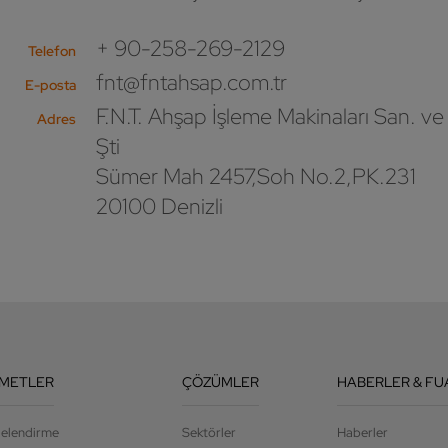
+ 90-258-269-2129
Telefon
fnt@fntahsap.com.tr
E-posta
F.N.T. Ahşap İşleme Makinaları San. ve 
Adres
Şti
Sümer Mah 2457,Soh No.2,PK.231
20100 Denizli
ZMETLER
ÇÖZÜMLER
HABERLER & FU
jelendirme
Sektörler
Haberler