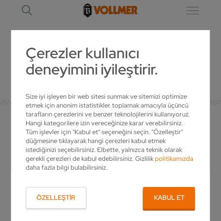
Çerezler kullanıcı
deneyimini iyileştirir.
AYRINTI
Size iyi işleyen bir web sitesi sunmak ve sitemizi optimize
etmek için anonim istatistikler toplamak amacıyla üçüncü
tarafların çerezlerini ve benzer teknolojilerini kullanıyoruz.
Hangi kategorilere izin vereceğinize karar verebilirsiniz.
Tüm işlevler için "Kabul et" seçeneğini seçin. "Özelleştir"
düğmesine tıklayarak hangi çerezleri kabul etmek
İLGILI KIŞI
istediğinizi seçebilirsiniz. Elbette, yalnızca teknik olarak
gerekli çerezleri de kabul edebilirsiniz. Gizlilik
politikamızda
daha fazla bilgi bulabilirsiniz.
VOLLMER hakkında sorularınız mı var?
Ürünlerimiz hakkında daha fazlasını öğrenmek
ÖZELLEŞTIR
KABUL ET
ister misiniz ya da size özel bir teklif
hazırlanmasını mı istiyorsunuz? O zaman bizi
arayın!