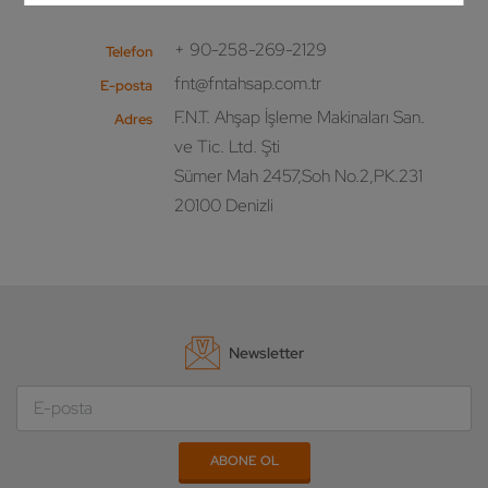
+ 90-258-269-2129
Telefon
fnt@fntahsap.com.tr
E-posta
F.N.T. Ahşap İşleme Makinaları San.
Adres
ve Tic. Ltd. Şti
Sümer Mah 2457,Soh No.2,PK.231
20100 Denizli
Newsletter