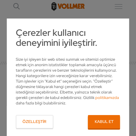
Çerezler kullanıcı
deneyimini iyileştirir.
AYRINTI
Size iyi işleyen bir web sitesi sunmak ve sitemizi optimize
etmek için anonim istatistikler toplamak amacıyla üçüncü
tarafların çerezlerini ve benzer teknolojilerini kullanıyoruz.
Hangi kategorilere izin vereceğinize karar verebilirsiniz.
Tüm işlevler için "Kabul et" seçeneğini seçin. "Özelleştir"
düğmesine tıklayarak hangi çerezleri kabul etmek
İLGILI KIŞI
istediğinizi seçebilirsiniz. Elbette, yalnızca teknik olarak
gerekli çerezleri de kabul edebilirsiniz. Gizlilik
politikamızda
daha fazla bilgi bulabilirsiniz.
VOLLMER hakkında sorularınız mı var?
Ürünlerimiz hakkında daha fazlasını öğrenmek
ÖZELLEŞTIR
KABUL ET
ister misiniz ya da size özel bir teklif
hazırlanmasını mı istiyorsunuz? O zaman bizi
arayın!