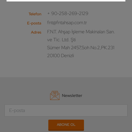
+ 90-258-269-2129
Telefon
fnt@fntahsap.com.tr
E-posta
F.N.T. Ahşap İşleme Makinaları San.
Adres
ve Tic. Ltd. Şti
Sümer Mah 2457,Soh No.2,PK.231
20100 Denizli
Newsletter