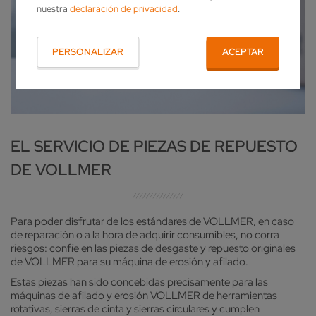
nuestra
declaración de privacidad
.
PERSONALIZAR
ACEPTAR
EL SERVICIO DE PIEZAS DE REPUESTO
DE VOLLMER
Para poder disfrutar de los estándares de VOLLMER, en caso
de reparación o a la hora de adquirir consumibles, no corra
riesgos: confíe en las piezas de desgaste y repuesto originales
de VOLLMER para su máquina de erosión y afilado.
Estas piezas han sido concebidas precisamente para las
máquinas de afilado y erosión VOLLMER de herramientas
rotativas, sierras de cinta y sierras circulares y cumplen