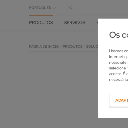
PORTUGUÊS
PRODUTOS
SERVIÇOS
SOLUÇÕES
Os c
PÁGINA DE INÍCIO
PRODUTOS
SOLUÇÕES PARA FERRA
Usamos coo
Internet q
nosso site
selecione 
aceitar. É
necessário
ADAP