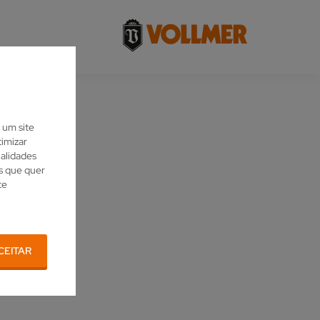
 um site
imizar
nalidades
es que quer
te
CEITAR