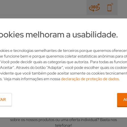
NOTÍCIAS E FEIRAS
A EMPRESA
CONTATO
ookies melhoram a usabilidade.
MENTAS ROTATIVAS
AFIAÇÃO HIBRIDA
VHYBRID 260
kies e tecnologias semelhantes de terceiros porque queremos oferecer
ue funcione bem e porque queremos coletar estatísticas anônimas para ot
. Você pode decidir quais as categorias que autoriza. Para todas as funcio
"Aceitar". Através do botão "Adaptar", você pode escolher quais os cooki
 evidente que você também pode aceitar somente os cookies tecnicamen
s. Veja mais informações em nossa
declaração de proteção de dados
.
O SEU CONTATO
TAR
A
Tem questões sobre a VOLLMER? Deseja mais informações
sobre os nossos produtos ou uma oferta individual? Basta nos
telefonar!