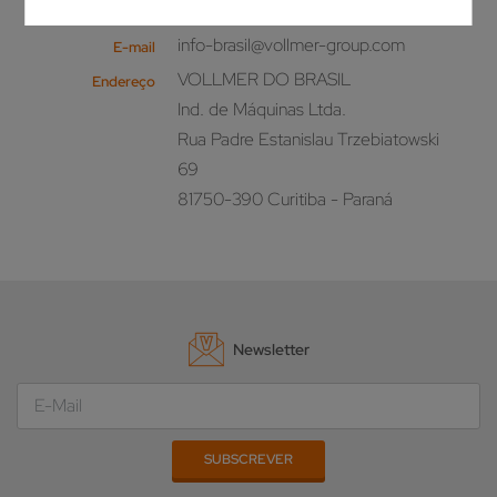
+55 41 30722321
Telefone
info-brasil@vollmer-group.com
E-mail
VOLLMER DO BRASIL
Endereço
Ind. de Máquinas Ltda.
Rua Padre Estanislau Trzebiatowski
69
81750-390 Curitiba - Paraná
Newsletter