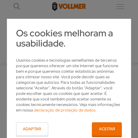
Os cookies melhoram a
usabilidade.
DETALHE
Usamos cookies e tecnologias semelhantes de terceiros
porque queremos oferecer um site Internet que funcione
bem e porque queremos coletar estatísticas anônimas
para otimizar nosso site. Você pode decidir quais as
categorias que autoriza. Para todas as funcionalidades
selecione "Aceitar". Através do botão "Adaptar", você
O SEU CONTATO
pode escolher quais os cookies que quer aceitar. É
evidente que você também pode aceitar somente os
cookies tecnicamente necessários. Veja mais informações
em nossa
declaração de proteção de dados
.
Tem questões sobre a VOLLMER? Deseja mais
informações sobre os nossos produtos ou
uma oferta individual? Basta nos telefonar!
ADAPTAR
ACEITAR