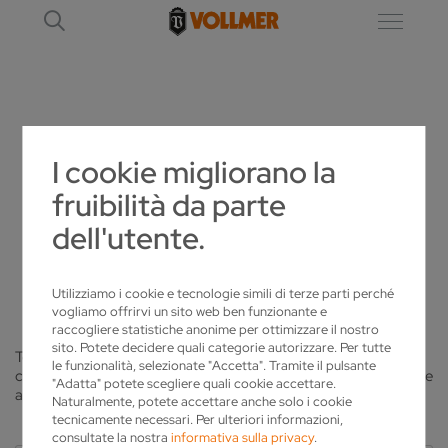
NOTIZIE
I cookie migliorano la
fruibilità da parte
ATTUALITÀ DI VOLLMER
dell'utente.
ABBIAMO MOLTO DA RACCONTARE
Utilizziamo i cookie e tecnologie simili di terze parti perché
vogliamo offrirvi un sito web ben funzionante e
raccogliere statistiche anonime per ottimizzare il nostro
sito. Potete decidere quali categorie autorizzare. Per tutte
Tendenze attuali, nuovi prodotti o resoconti della pratica di
le funzionalità, selezionate "Accetta". Tramite il pulsante
clienti: Qui troverà informazioni attuali provenienti dall'industria e
"Adatta" potete scegliere quali cookie accettare.
acquisterà impressioni degli eventi nel gruppo VOLLMER.
Naturalmente, potete accettare anche solo i cookie
tecnicamente necessari. Per ulteriori informazioni,
consultate la nostra
informativa sulla privacy
.