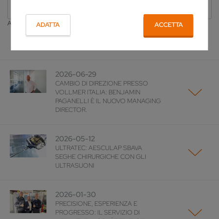
Tutti
Anno di pubblicazione
ADATTA
ACCETTA
2026
2026-06-29
CAMBIO DI DIREZIONE PRESSO
VOLLMER ITALIA: BENJAMIN
PAGANELLI È IL NUOVO MANAGING
DIRECTOR.
2026-05-12
ULTRATEC: AESCULAP SBAVA
SEGHE CHIRURGICHE CON GLI
ULTRASUONI
2026-01-30
PRECISIONE, ESPERIENZA E
PROGRESSO: IL SERVIZIO DI