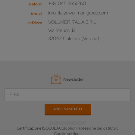
+39 045 7651260
Telefono
info-italy@vollmer-group.com
E-mail
VOLLMER ITALIA S.R.L.
Indirizzo
Via Meucci 12
37042 Caldiero (Verona)
Newsletter
Certificazione ISO
EULA
Colophon
Protezione dei dati
CGC
Cookie settings