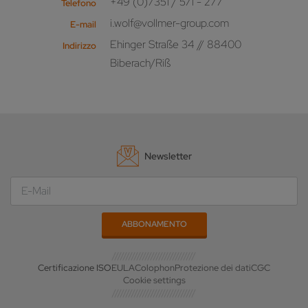
+49 (0)7351 / 571 - 277
Telefono
i.wolf@vollmer-group.com
E-mail
Ehinger Straße 34 // 88400
Indirizzo
Biberach/Riß
Newsletter
Certificazione ISO
EULA
Colophon
Protezione dei dati
CGC
Cookie settings