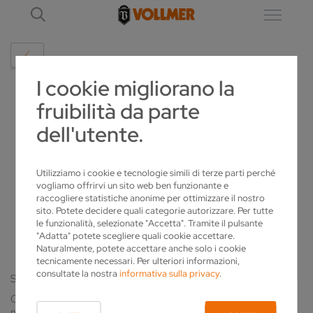
I cookie migliorano la
DETTAGLIO
fruibilità da parte
dell'utente.
INFORMACJA WS TRYBU PRACY BIURA
VOLLMER POLSKA OD 2-GO LISTOPADA
Utilizziamo i cookie e tecnologie simili di terze parti perché
vogliamo offrirvi un sito web ben funzionante e
B.R.
raccogliere statistiche anonime per ottimizzare il nostro
sito. Potete decidere quali categorie autorizzare. Per tutte
2020-10-30
le funzionalità, selezionate "Accetta". Tramite il pulsante
"Adatta" potete scegliere quali cookie accettare.
Naturalmente, potete accettare anche solo i cookie
tecnicamente necessari. Per ulteriori informazioni,
consultate la nostra
informativa sulla privacy
.
Szanowni Klienci, Partnerzy, Goście!
Od poniedziałku 2-go października pracować będziemy w
normalnych godzinach od poniedziałku do piątku (8.00- 16.00)