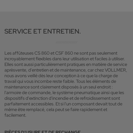
des données machine : permet d'accéder en direct à des
informations détaillées sur l'état de la machine. À tout
Les composants matériels de la passerelle IoT-Gateway
STATION DE TRAVAIL DES 400
moment, à partir de n'importe quel terminal, dans le monde
vous donnent accès au monde numérique.
entier. Vous disposez toujours d'une vue d'ensemble des
données de base de vos machines et de leur utilisation. Et
La station DES 400 vous permet de préparer des
vous obtenez ainsi un maximum de transparence.
programmes à partir d'un poste de travail externe, en
SERVICE ET ENTRETIEN.
cours de fonctionnement de la machine, et ainsi, d'utiliser
les machines de façon encore plus productive.
Les affûteuses CS 860 et CSF 860 ne sont pas seulement
incroyablement flexibles dans leur utilisation et faciles à utiliser.
Elles sont aussi particulièrement pratiques en matière de service
aprèsvente, d'entretien et de maintenance, car chez VOLLMER,
nous avons veillé dès leur conception à ce que la charge de
travail qui vous incombe reste faible. Tous les éléments de
maintenance sont clairement disposés à un seul endroit :
l'armoire de commande, le système pneumatique ainsi que les
dispositifs d'extinction d'incendie et de refroidissement sont
parfaitement accessibles. Et si l'un composant devait tout de
même être remplacé, cela peut se faire rapidement et
facilement.
PIÈCES D'USURE ET DE RECHANGE