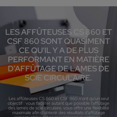
LES AFFÛTEUSES CS 860 ET
CSF 860 SONT QUASIMENT
CE QU'IL Y A DE PLUS
PERFORMANT EN MATIÈRE
D’AFFÛTAGE DE LAMES DE
SCIE CIRCULAIRE.
Les affûteuses CS 860 et CSF 860 n'ont qu'un seul
objectif : vous faciliter autant que possible l'affûtage
des lames de scie circulaire, vous offrir une flexibilité
maximale afin d'obtenir des résultats d'affûtage