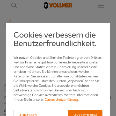
Cookies verbessern die
DETAIL
Benutzerfreundlichkeit.
TOOLEX 2022, KATOWICE PL.
Wir nutzen Cookies und ähnliche Technologien von Dritten,
weil wir Ihnen eine gut funktionierende Webseite anbieten
26.08.2022
und anonyme Statistiken zur Optimierung unserer Seite
erheben möchten. Sie können entscheiden, welche
Kategorien Sie zulassen. Für alle Funktionalitäten wählen
Sie "Akzeptieren". Über den Button „Anpassen“ haben Sie
Zapraszamy do odwiedzenia naszego stoiska podczas
die Wahl, welche Cookies Sie akzeptieren möchten.
październikowych targów TOOLEX w Katowicach.
Selbstverständlich können Sie auch nur technisch
notwendige Cookies akzeptieren. Weitere Informationen
Wraz z naszymi partnerami zaprezentujemy maszyny do produkcji,
finden Sie in unserer
Datenschutzerklärung
.
ostrzenia i kontroli narzędzi oraz akcesoria do ich mocowania:
//
Vollmer VGrind argon / NOWOŚĆ /
5 osiowa szlifierka do
produkcji i ostrzenia frezów HM do średnicy Ø200mm
ANPASSEN
AKZEPTIEREN