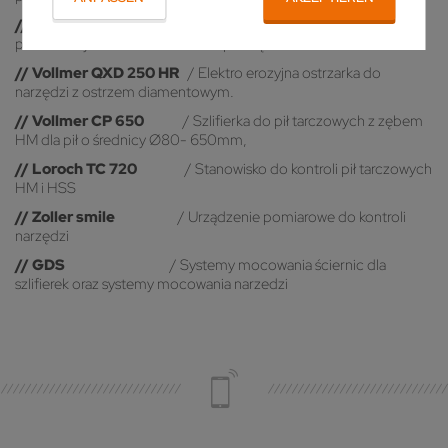
//
Loroch TWIN 860
/ NOWOŚĆ /
Szlifierka do ostrzenia
pił tarczowych i frezów HSS oraz pił z zębem HM.
// Vollmer QXD 250 HR
/ Elektro erozyjna ostrzarka do
narzędzi z ostrzem diamentowym.
// Vollmer CP 650
/ Szlifierka do pił tarczowych z zębem
HM dla pił o średnicy Ø80- 650mm,
// Loroch TC 720
/ Stanowisko do kontroli pił tarczowych
HM i HSS
// Zoller smile
/ Urządzenie pomiarowe do kontroli
narzędzi
// GDS
/ Systemy mocowania ściernic dla
szlifierek oraz systemy mocowania narzedzi