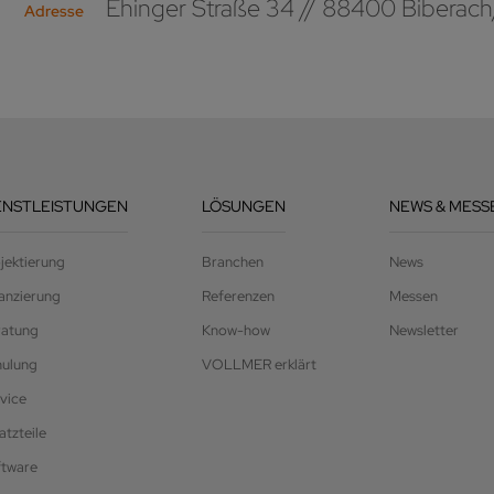
Ehinger Straße 34 // 88400 Biberach
Adresse
ENSTLEISTUNGEN
LÖSUNGEN
NEWS & MESS
jektierung
Branchen
News
anzierung
Referenzen
Messen
ratung
Know-how
Newsletter
hulung
VOLLMER erklärt
vice
atzteile
ftware