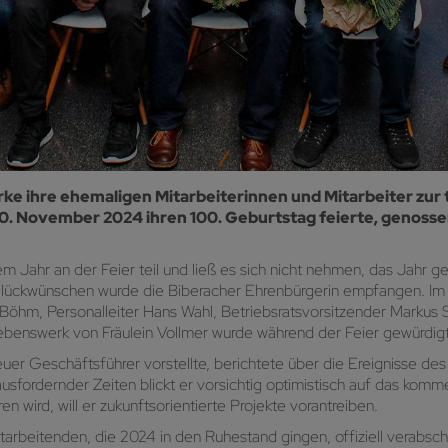
 ihre ehemaligen Mitarbeiterinnen und Mitarbeiter zur tr
 30. November 2024 ihren 100. Geburtstag feierte, genos
sem Jahr an der Feier teil und ließ es sich nicht nehmen, das Jah
n Glückwünschen wurde die Biberacher Ehrenbürgerin empfangen. 
hm, Personalleiter Hans Wahl, Betriebsratsvorsitzender Markus 
enswerk von Fräulein Vollmer wurde während der Feier gewürdigt
uer Geschäftsführer vorstellte, berichtete über die Ereignisse de
ausfordernder Zeiten blickt er vorsichtig optimistisch auf das k
 wird, will er zukunftsorientierte Projekte vorantreiben.
arbeitenden, die 2024 in den Ruhestand gingen, offiziell verabsc