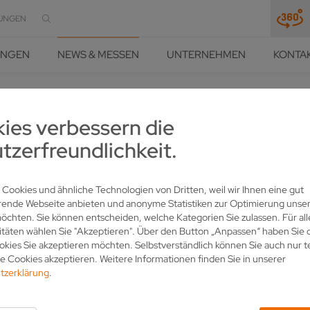
UNGEN
UNGEN
NEWS & MESSEN
UNTERNEHMEN
KONTA
HÄRFE UND PRÄZISION
NEWS & MESSEN
NEWS
DETAIL
ies verbessern die
tzerfreundlichkeit.
DEN VOLLMER WERKEN
 Cookies und ähnliche Technologien von Dritten, weil wir Ihnen eine gut
rende Webseite anbieten und anonyme Statistiken zur Optimierung unser
chten. Sie können entscheiden, welche Kategorien Sie zulassen. Für all
itäten wählen Sie "Akzeptieren". Über den Button „Anpassen“ haben Sie d
kies Sie akzeptieren möchten. Selbstverständlich können Sie auch nur t
 Cookies akzeptieren. Weitere Informationen finden Sie in unserer
tzerklärung
.