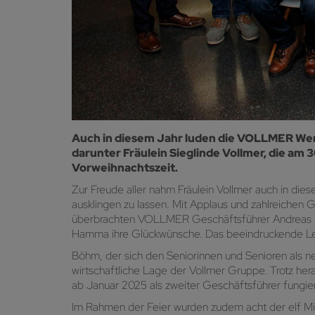
Auch in diesem Jahr luden die VOLLMER Werke
darunter Fräulein Sieglinde Vollmer, die am
Vorweihnachtszeit.
Zur Freude aller nahm Fräulein Vollmer auch in die
ausklingen zu lassen. Mit Applaus und zahlreiche
überbrachten VOLLMER Geschäftsführer Andreas Bö
Hamma ihre Glückwünsche. Das beeindruckende Leb
Böhm, der sich den Seniorinnen und Senioren als ne
wirtschaftliche Lage der Vollmer Gruppe. Trotz her
ab Januar 2025 als zweiter Geschäftsführer fungieren
Im Rahmen der Feier wurden zudem acht der elf Mit