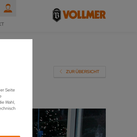
KT
ZUR ÜBERSICHT
er Seite
e
ie Wahl,
echnisch