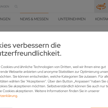
UNGEN
UNGEN
NEWS & MESSEN
UNTERNEHMEN
KONTA
HÄRFE UND PRÄZISION
NEWS & MESSEN
NEWS
DETAIL
ies verbessern die
tzerfreundlichkeit.
BEI VOLLMER: JÜRGEN HAU
ÄFTSFÜHRUNG
 Cookies und ähnliche Technologien von Dritten, weil wir Ihnen eine gut
rende Webseite anbieten und anonyme Statistiken zur Optimierung unser
chten. Sie können entscheiden, welche Kategorien Sie zulassen. Für all
itäten wählen Sie "Akzeptieren". Über den Button „Anpassen“ haben Sie d
kies Sie akzeptieren möchten. Selbstverständlich können Sie auch nur t
 Cookies akzeptieren. Weitere Informationen finden Sie in unserer
tzerklärung
.