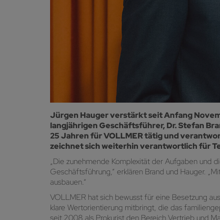
Jürgen Hauger verstärkt seit Anfang Nov
langjährigen Geschäftsführer, Dr. Stefan Bra
25 Jahren für VOLLMER tätig und verantwort
zeichnet sich weiterhin verantwortlich für T
„Die zunehmende Komplexität der Aufgaben und die 
Geschäftsführung,“ erklären Brand und Hauger. „Mi
ausbauen.“
VOLLMER hat sich bewusst für eine Besetzung aus
klare Wertorientierung mitbringt, die das familien
seit 2008 als Prokurist den Bereich Vertrieb und