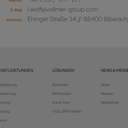
Telefon
i.wolf@vollmer-group.com
E-Mail
Ehinger Straße 34 // 88400 Biberach
Adresse
ENSTLEISTUNGEN
LÖSUNGEN
NEWS & MESS
jektierung
Branchen
News
anzierung
Referenzen
Messen
ratung
Know-how
Newsletter
hulung
VOLLMER erklärt
vice