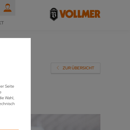
KT
GER
ZUR ÜBERSICHT
er Seite
e
ie Wahl,
echnisch