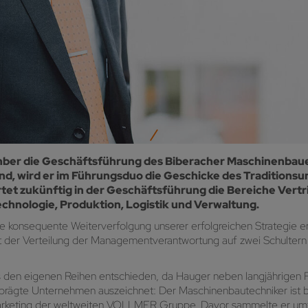
ember die Geschäftsführung des Biberacher Maschinenb
nd, wird er im Führungsduo die Geschicke des Traditionsun
et zukünftig in der Geschäftsführung die Bereiche Vertr
echnologie, Produktion, Logistik und Verwaltung.
konsequente Weiterverfolgung unserer erfolgreichen Strategie erf
t der Verteilung der Managementverantwortung auf zwei Schultern 
 den eigenen Reihen entschieden, da Hauger neben langjährigen 
geprägte Unternehmen auszeichnet: Der Maschinenbautechniker ist b
 Marketing der weltweiten VOLLMER Gruppe. Davor sammelte er umf