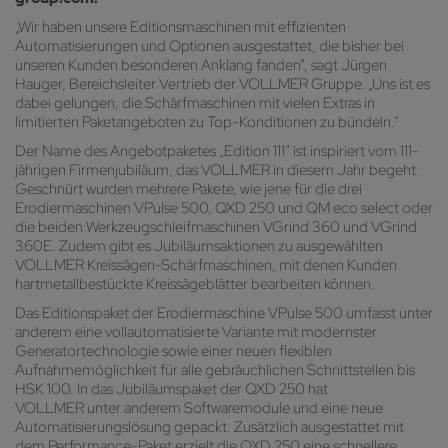
„Wir haben unsere Editionsmaschinen mit effizienten
Automatisierungen und Optionen ausgestattet, die bisher bei
unseren Kunden besonderen Anklang fanden“, sagt Jürgen
Hauger, Bereichsleiter Vertrieb der VOLLMER Gruppe. „Uns ist es
dabei gelungen, die Schärfmaschinen mit vielen Extras in
limitierten Paketangeboten zu Top-Konditionen zu bündeln.“
Der Name des Angebotpaketes „Edition 111“ ist inspiriert vom 111-
jährigen Firmenjubiläum, das VOLLMER in diesem Jahr begeht.
Geschnürt wurden mehrere Pakete, wie jene für die drei
Erodiermaschinen VPulse 500, QXD 250 und QM eco select oder
die beiden Werkzeugschleifmaschinen VGrind 360 und VGrind
360E. Zudem gibt es Jubiläumsaktionen zu ausgewählten
VOLLMER Kreissägen-Schärfmaschinen, mit denen Kunden
hartmetallbestückte Kreissägeblätter bearbeiten können.
Das Editionspaket der Erodiermaschine VPulse 500 umfasst unter
anderem eine vollautomatisierte Variante mit modernster
Generatortechnologie sowie einer neuen flexiblen
Aufnahmemöglichkeit für alle gebräuchlichen Schnittstellen bis
HSK 100. In das Jubiläumspaket der QXD 250 hat
VOLLMER unter anderem Softwaremodule und eine neue
Automatisierungslösung gepackt. Zusätzlich ausgestattet mit
dem Performance-Paket erzielt die QXD 250 eine schnellere