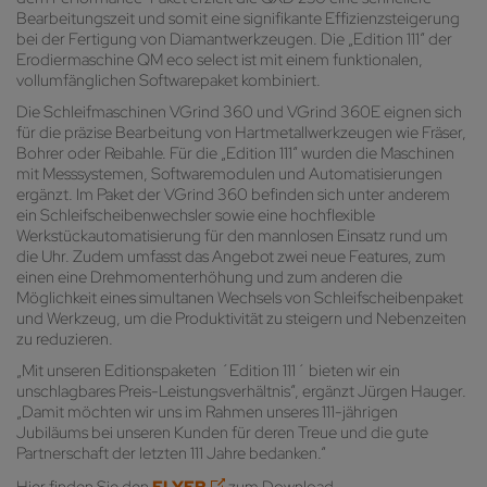
Bearbeitungszeit und somit eine signifikante Effizienzsteigerung
bei der Fertigung von Diamantwerkzeugen. Die „Edition 111“ der
Erodiermaschine QM eco select ist mit einem funktionalen,
vollumfänglichen Softwarepaket kombiniert.
Die Schleifmaschinen VGrind 360 und VGrind 360E eignen sich
für die präzise Bearbeitung von Hartmetallwerkzeugen wie Fräser,
Bohrer oder Reibahle. Für die „Edition 111“ wurden die Maschinen
mit Messsystemen, Softwaremodulen und Automatisierungen
ergänzt. Im Paket der VGrind 360 befinden sich unter anderem
ein Schleifscheibenwechsler sowie eine hochflexible
Werkstückautomatisierung für den mannlosen Einsatz rund um
die Uhr. Zudem umfasst das Angebot zwei neue Features, zum
einen eine Drehmomenterhöhung und zum anderen die
Möglichkeit eines simultanen Wechsels von Schleifscheibenpaket
und Werkzeug, um die Produktivität zu steigern und Nebenzeiten
zu reduzieren.
„Mit unseren Editionspaketen ´Edition 111´ bieten wir ein
unschlagbares Preis-Leistungsverhältnis“, ergänzt Jürgen Hauger.
„Damit möchten wir uns im Rahmen unseres 111-jährigen
Jubiläums bei unseren Kunden für deren Treue und die gute
Partnerschaft der letzten 111 Jahre bedanken.“
Hier finden Sie den
FLYER
zum Download.