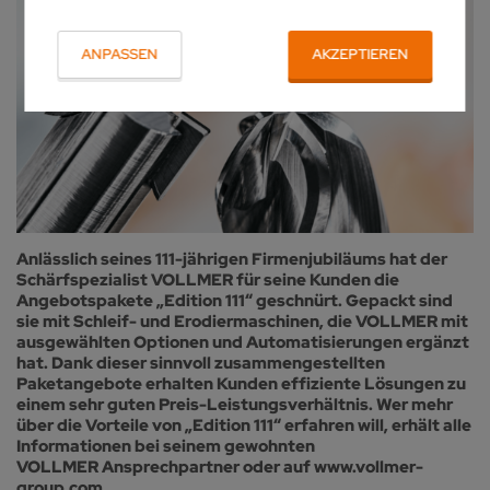
ANPASSEN
AKZEPTIEREN
Anlässlich seines 111-jährigen Firmenjubiläums hat der
Schärfspezialist VOLLMER für seine Kunden die
Angebotspakete „Edition 111“ geschnürt. Gepackt sind
sie mit Schleif- und Erodiermaschinen, die VOLLMER mit
ausgewählten Optionen und Automatisierungen ergänzt
hat. Dank dieser sinnvoll zusammengestellten
Paketangebote erhalten Kunden effiziente Lösungen zu
einem sehr guten Preis-Leistungsverhältnis. Wer mehr
über die Vorteile von „Edition 111“ erfahren will, erhält alle
Informationen bei seinem gewohnten
VOLLMER Ansprechpartner oder auf www.vollmer-
group.com.