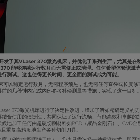
步开发了其VLaser 370激光机床，并优化了系列生产，尤其
r 370 能够连续运行数月而无需修正或清理。任何希望体验该
进行测试。这也使得更长时间、更全面的测试成为可能。
机床可以稳定运行数月，无需程序预热，也无需任何直径或长度修正，”孚尔
具前的几秒钟内完成内部参考补偿测量等措施，实现了这一目标。
的VLaser 370激光机床进行了决定性改进，增加了诸如精确定
再结合使用的便捷性，共同保证了运行流畅、节能高效和卓越的
候地加工任何由超硬切削材料如PCD（聚晶金刚石）、CVD金刚
而精确且重复高精度地生产各种切削刀具。
轮廓（例如在圆周铣刀中），您也只需选择一种标准技术，即可