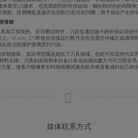
微米甚至20微米，也无需剧烈的补偿运动，轴向和径向的间隙
导屑器。排屑槽是直接开在切削刃后方的凹槽，用于排出产生的
赢得青睐
刀具加工实现的。在刃磨过程中，刀具仅通过微小的补偿运动进
。VLaser 370即使在连续运行数月后也无需任何修正或清
镜头前方的保护玻璃受到污染。
行业的刀具制造商，其应用范围还超出了刀具领域。在此可实现替代
材料去除。刀具制造商和来自各行各业的感兴趣方均可立即在孚尔默公
高的租赁方案，使客户能够更长时间地测试激光机并将其集成到自己的
媒体联系方式