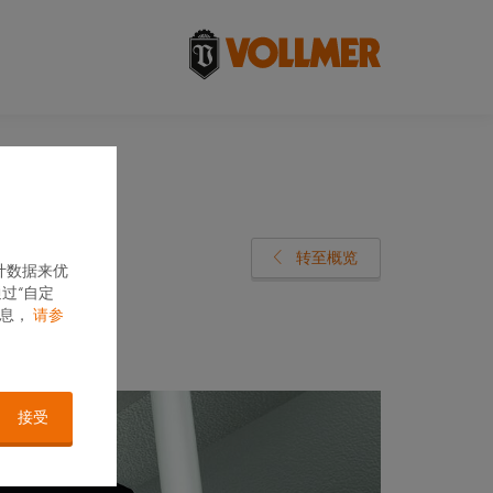
转至概览
计数据来优
过“自定
信息，
请参
接受