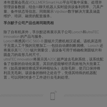
本年度展会亮点VOLLMER Smart Hub平台可集中采集、处理并
管理设备数据，结合AI聊天机器人实时提供设备利用率、刀具产
量、备件状态等信息。同期展示 V@dison数字解决方案及涵盖
维护、培训、融资的配套服务。
孚尔默子公司产品也将同期亮相
除了自有机床外，孚尔默还将展示其子公司Loroch和ultraTEC
innovation 的产品与服务。
Loroch将携其KSC 560-B 圆锯片刃磨机相汉诺威。该机床适用
于无需人工干预的完整加工——包括自动磨削断屑槽。 Loroch 还
将展示其TC 720 锯片测量仪，该设备可用于精确检测圆锯片和
圆盘刀的齿形几何尺寸。
ultraTEC innovation将展示其A20C超声波去毛刺系统，该系统配
备了创新的自动化装置。其目的是能够经济高效地为大批量工
件（如高速钢丝锥或牙科种植钻头）去除毛刺，使刃口保持锋
利且无毛刺。该设备的独特之处在于，凭借其特殊的机器配
置，可以同时对多个工件进行去毛刺处理。