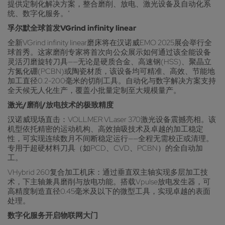
提供定制化解决方案，整合磨削、放电、激光设备及自动化系
统、数字化服务。"
孚尔默全球首发VGrind infinity linear
全新VGrind infinity linear磨床将在汉诺威EMO 2025展会举行全
球首秀。这家磨削专家将首次向公众展示如何通过该全能设备
灵活刃磨旋转刀具——无论是硬质合金、高速钢(HSS)、聚晶立
方氮化硼(PCBN)或陶瓷材质，该设备均可精准、高效、节能地
加工直径0.2-200毫米的切削工具。自动化与数字解决方案支持
全天候无人化生产，覆盖小批量定制至大规模量产。
激光/磨削/放电技术的极致精度
汉诺威现场直击：VOLLMER VLaser 370激光设备震撼亮相。该
机型依托精密的运动机构、高效抽吸技术及卓越的加工稳定
性，可实现连续数月不间断稳定运行——全程无需校正或清理。
专用于超硬材料刀具（如PCD、CVD、PCBN）的全自动加
工。
VHybrid 260复合加工机床：通过垂直双主轴实现多层加工技
术，下主轴兼具磨削与放电功能。搭载Vpulse放电发生器，可
高精度制造直径0.45毫米及以下的微型工具，实现卓越的表面
处理。
数字化服务开启物联网大门