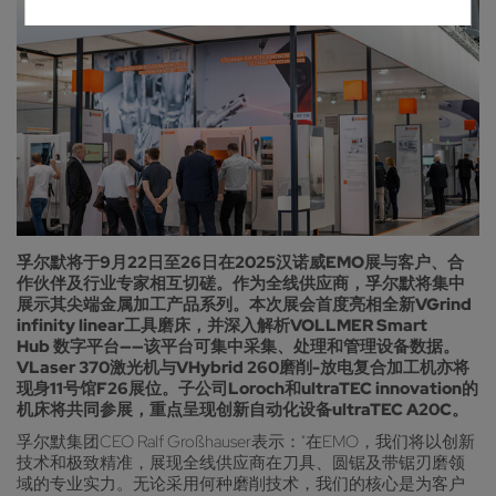
孚尔默将于9月22日至26日在2025汉诺威EMO展与客户、合
作伙伴及行业专家相互切磋。作为全线供应商，孚尔默将集中
展示其尖端金属加工产品系列。本次展会首度亮相全新VGrind
infinity linear工具磨床，并深入解析VOLLMER Smart
Hub 数字平台——该平台可集中采集、处理和管理设备数据。
VLaser 370激光机与VHybrid 260磨削-放电复合加工机亦将
现身11号馆F26展位。子公司Loroch和ultraTEC innovation的
机床将共同参展，重点呈现创新自动化设备ultraTEC A20C。
孚尔默集团CEO Ralf Großhauser表示："在EMO，我们将以创新
技术和极致精准，展现全线供应商在刀具、圆锯及带锯刃磨领
域的专业实力。无论采用何种磨削技术，我们的核心是为客户