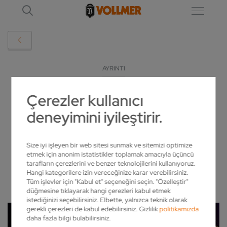
AYRINTI
Çerezler kullanıcı
SIEGLINDE VOLLMER VAKFI GENÇ
deneyimini iyileştirir.
ARAŞTIRMACILARI ONURLANDIRDI
2019-03-01
Size iyi işleyen bir web sitesi sunmak ve sitemizi optimize
etmek için anonim istatistikler toplamak amacıyla üçüncü
tarafların çerezlerini ve benzer teknolojilerini kullanıyoruz.
Hangi kategorilere izin vereceğinize karar verebilirsiniz.
Tüm işlevler için "Kabul et" seçeneğini seçin. "Özelleştir"
düğmesine tıklayarak hangi çerezleri kabul etmek
istediğinizi seçebilirsiniz. Elbette, yalnızca teknik olarak
gerekli çerezleri de kabul edebilirsiniz. Gizlilik
politikamızda
daha fazla bilgi bulabilirsiniz.