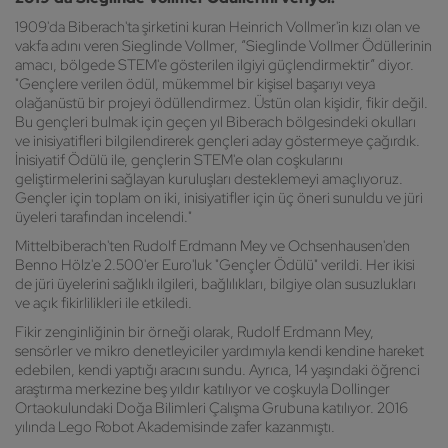
1909'da Biberach'ta şirketini kuran Heinrich Vollmer'in kızı olan ve
vakfa adını veren Sieglinde Vollmer, “Sieglinde Vollmer Ödüllerinin
amacı, bölgede STEM'e gösterilen ilgiyi güçlendirmektir” diyor.
"Gençlere verilen ödül, mükemmel bir kişisel başarıyı veya
olağanüstü bir projeyi ödüllendirmez. Üstün olan kişidir, fikir değil.
Bu gençleri bulmak için geçen yıl Biberach bölgesindeki okulları
ve inisiyatifleri bilgilendirerek gençleri aday göstermeye çağırdık.
İnisiyatif Ödülü ile, gençlerin STEM'e olan coşkularını
geliştirmelerini sağlayan kuruluşları desteklemeyi amaçlıyoruz.
Gençler için toplam on iki, inisiyatifler için üç öneri sunuldu ve jüri
üyeleri tarafından incelendi."
Mittelbiberach'ten Rudolf Erdmann Mey ve Ochsenhausen'den
Benno Hölz'e 2.500'er Euro'luk "Gençler Ödülü" verildi. Her ikisi
de jüri üyelerini sağlıklı ilgileri, bağlılıkları, bilgiye olan susuzlukları
ve açık fikirlilikleri ile etkiledi.
Fikir zenginliğinin bir örneği olarak, Rudolf Erdmann Mey,
sensörler ve mikro denetleyiciler yardımıyla kendi kendine hareket
edebilen, kendi yaptığı aracını sundu. Ayrıca, 14 yaşındaki öğrenci
araştırma merkezine beş yıldır katılıyor ve coşkuyla Dollinger
Ortaokulundaki Doğa Bilimleri Çalışma Grubuna katılıyor. 2016
yılında Lego Robot Akademisinde zafer kazanmıştı.