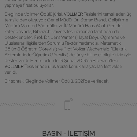
yapmaya fırsat buluyorlar.
Sieglinde Vollmer Ödülü jürisi,
Tesislerini temsil eden üç
VOLLMER
temsilciden oluşuyor: Genel Müdür Dr. Stefan Brand, Geliştirme
Müdürü Manfred Sägmüller ve İK Müdürü Hans Wahl. Gençler
kategorisinde, Biberach Üniversitesi uzmanları tarafından da
desteklendiler: Prof. Dr. Jens Winter (Hayat Boyu Öğrenme ve
Uluslararası İlişkilerden Sorumlu Rektör Yardımcısı, Matematik
Bölümü Öğretim Görevlisi) ve Prof. Volker Wachenfeld (Elektrik
Sistemlerinde Öğretim Görevlisi) de jüriye bilimsel bilgi birikimiyle
destek verdi. Her iki ödül de 19 Şubat 2019'da Biberach'teki
Tesislerinde uluslararası konuklarla yapılan festivalde
VOLLMER
verildi.
Bir sonraki Sieglinde Vollmer Ödülü, 2021'de verilecek.
BASIN - İLETIŞIM