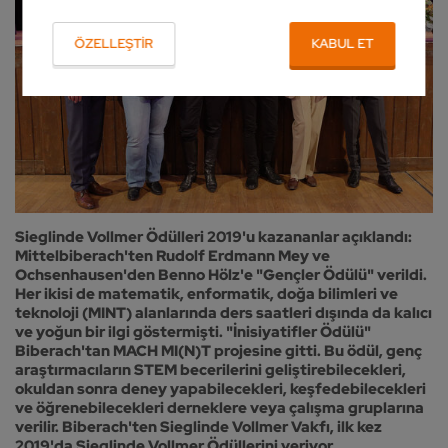
ÖZELLEŞTIR
KABUL ET
Sieglinde Vollmer Ödülleri 2019'u kazananlar açıklandı:
Mittelbiberach'ten Rudolf Erdmann Mey ve
Ochsenhausen'den Benno Hölz'e "Gençler Ödülü" verildi.
Her ikisi de matematik, enformatik, doğa bilimleri ve
teknoloji (MINT) alanlarında ders saatleri dışında da kalıcı
ve yoğun bir ilgi göstermişti. "İnisiyatifler Ödülü"
Biberach'tan MACH MI(N)T projesine gitti. Bu ödül, genç
araştırmacıların STEM becerilerini geliştirebilecekleri,
okuldan sonra deney yapabilecekleri, keşfedebilecekleri
ve öğrenebilecekleri derneklere veya çalışma gruplarına
verilir. Biberach'ten Sieglinde Vollmer Vakfı, ilk kez
2019'da Sieglinde Vollmer Ödüllerini veriyor.