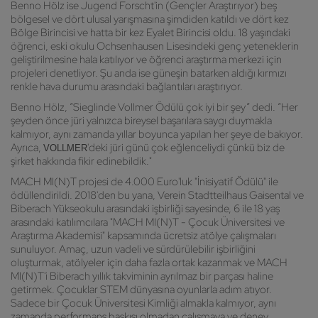
Benno Hölz ise Jugend Forscht'in (Gençler Araştırıyor) beş
bölgesel ve dört ulusal yarışmasına şimdiden katıldı ve dört kez
Bölge Birincisi ve hatta bir kez Eyalet Birincisi oldu. 18 yaşındaki
öğrenci, eski okulu Ochsenhausen Lisesindeki genç yeteneklerin
geliştirilmesine hala katılıyor ve öğrenci araştırma merkezi için
projeleri denetliyor. Şu anda ise güneşin batarken aldığı kırmızı
renkle hava durumu arasındaki bağlantıları araştırıyor.
Benno Hölz, “Sieglinde Vollmer Ödülü çok iyi bir şey” dedi. “Her
şeyden önce jüri yalnızca bireysel başarılara saygı duymakla
kalmıyor, aynı zamanda yıllar boyunca yapılan her şeye de bakıyor.
Ayrıca,
'deki jüri günü çok eğlenceliydi çünkü biz de
VOLLMER
şirket hakkında fikir edinebildik."
MACH MI(N)T projesi de 4.000 Euro'luk "İnisiyatif Ödülü" ile
ödüllendirildi. 2018'den bu yana, Verein Stadtteilhaus Gaisental ve
Biberach Yükseokulu arasındaki işbirliği sayesinde, 6 ile 18 yaş
arasındaki katılımcılara "MACH MI(N)T - Çocuk Üniversitesi ve
Araştırma Akademisi" kapsamında ücretsiz atölye çalışmaları
sunuluyor. Amaç, uzun vadeli ve sürdürülebilir işbirliğini
oluşturmak, atölyeler için daha fazla ortak kazanmak ve MACH
MI(N)T'i Biberach yıllık takviminin ayrılmaz bir parçası haline
getirmek. Çocuklar STEM dünyasına oyunlarla adım atıyor.
Sadece bir Çocuk Üniversitesi Kimliği almakla kalmıyor, aynı
zamanda performans baskısı olmadan çalışmaya ve deney