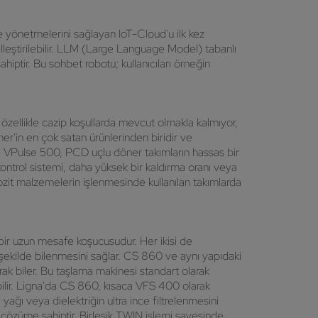
ve yönetmelerini sağlayan IoT-Cloud'u ilk kez
selleştirilebilir. LLM (Large Language Model) tabanlı
ptir. Bu sohbet robotu; kullanıcıları örneğin
özellikle cazip koşullarda mevcut olmakla kalmıyor,
er'in en çok satan ürünlerinden biridir ve
nde VPulse 500, PCD uçlu döner takımların hassas bir
kontrol sistemi, daha yüksek bir kaldırma oranı veya
ozit malzemelerin işlenmesinde kullanılan takımlarda
 bir uzun mesafe koşucusudur. Her ikisi de
ekilde bilenmesini sağlar. CS 860 ve aynı yapıdaki
rak biler. Bu taşlama makinesi standart olarak
abilir. Ligna'da CS 860, kısaca VFS 400 olarak
ğı veya dielektriğin ultra ince filtrelenmesini
 çözüme sahiptir. Birleşik TWIN işlemi sayesinde