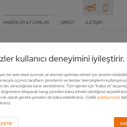
HABERLER & FUARLAR
ŞIRKET
İLETIŞIM
ler kullanıcı deneyimini iyileştirir.
R AHŞAP SEKTÖRÜNE HASSA
leyen bir web sitesi sunmak ve sitemizi optimize etmek için anonim istatistik
acıyla üçüncü tarafların çerezlerini ve benzer teknolojilerini kullanıyoru
e izin vereceğinize karar verebilirsiniz. Tüm işlevler için "Kabul et" seçeneğ
" düğmesine tıklayarak hangi çerezleri kabul etmek istediğinizi seçebilirsini
knik olarak gerekli çerezleri de kabul edebilirsiniz. Gizlilik
politikamızda
dah
irsiniz.
EŞTIR
KA