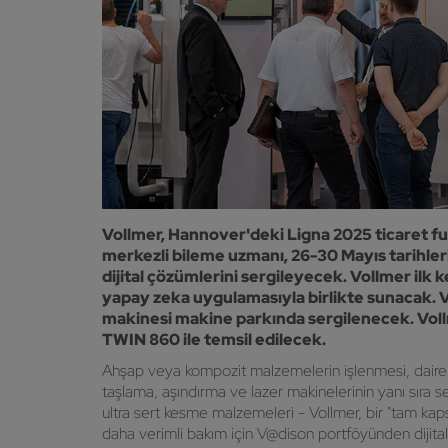
Vollmer, Hannover'deki Ligna 2025 ticaret fu
merkezli bileme uzmanı, 26-30 Mayıs tarihler
dijital çözümlerini sergileyecek. Vollmer ilk
yapay zeka uygulamasıyla birlikte sunacak. V
makinesi makine parkında sergilenecek. Vollm
TWIN 860 ile temsil edilecek.
Ahşap veya kompozit malzemelerin işlenmesi, daire ve
taşlama, aşındırma ve lazer makinelerinin yanı sıra s
ultra sert kesme malzemeleri - Vollmer, bir "tam kaps
daha verimli bakım için V@dison portföyünden dijital