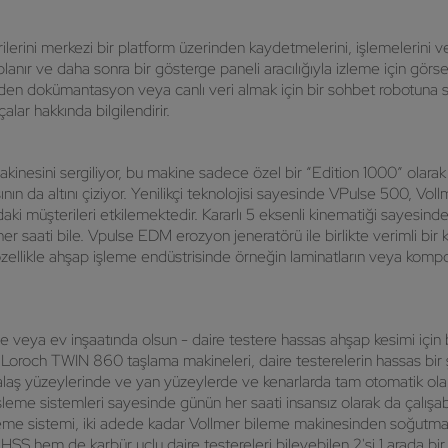
rilerini merkezi bir platform üzerinden kaydetmelerini, işlemelerini 
oplanır ve daha sonra bir gösterge paneli aracılığıyla izleme için gör
n dokümantasyon veya canlı veri almak için bir sohbet robotuna sahi
alar hakkında bilgilendirir.
i
nesini sergiliyor, bu makine sadece özel bir “Edition 1000” olarak 
n da altını çiziyor. Yenilikçi teknolojisi sayesinde VPulse 500, Vollm
ndaki müşterileri etkilemektedir. Kararlı 5 eksenli kinematiği sayesi
er saati bile. Vpulse EDM erozyon jeneratörü ile birlikte verimli bir 
özellikle ahşap işleme endüstrisinde örneğin laminatların veya komp
nde veya ev inşaatında olsun - daire testere hassas ahşap kesimi için
roch TWIN 860 taşlama makineleri, daire testerelerin hassas bir ş
 talaş yüzeylerinde ve yan yüzeylerde ve kenarlarda tam otomatik ola
 işleme sistemleri sayesinde günün her saati insansız olarak da çalış
zleme sistemi, iki adede kadar Vollmer bileme makinesinden soğutma ya
S hem de karbür uçlu daire testereleri bileyebilen 2'si 1 arada bir