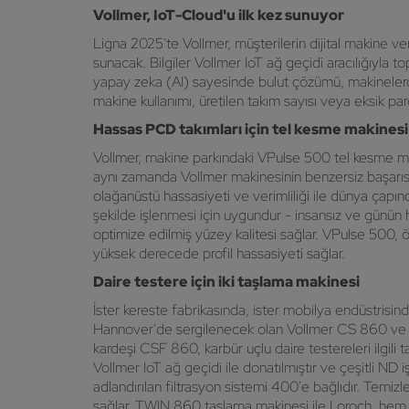
Vollmer, IoT-Cloud'u ilk kez sunuyor
Ligna 2025'te Vollmer, müşterilerin dijital makine ve
sunacak. Bilgiler Vollmer IoT ağ geçidi aracılığıyla t
yapay zeka (AI) sayesinde bulut çözümü, makinelerde
makine kullanımı, üretilen takım sayısı veya eksik parç
Hassas PCD takımları için tel kesme makines
Vollmer, makine parkındaki VPulse 500 tel kesme maki
aynı zamanda Vollmer makinesinin benzersiz başarısını
olağanüstü hassasiyeti ve verimliliği ile dünya çapı
şekilde işlenmesi için uygundur - insansız ve günün h
optimize edilmiş yüzey kalitesi sağlar. VPulse 500, 
yüksek derecede profil hassasiyeti sağlar.
Daire testere için iki taşlama makinesi
İster kereste fabrikasında, ister mobilya endüstrisi
Hannover'de sergilenecek olan Vollmer CS 860 ve Lo
kardeşi CSF 860, karbür uçlu daire testereleri ilgili
Vollmer IoT ağ geçidi ile donatılmıştır ve çeşitli ND
adlandırılan filtrasyon sistemi 400'e bağlıdır. Temi
sağlar. TWIN 860 taşlama makinesi ile Loroch, hem HS