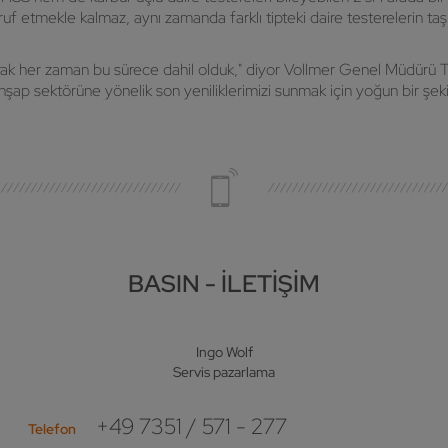
ruf etmekle kalmaz, aynı zamanda farklı tipteki daire testerelerin taş
olarak her zaman bu sürece dahil olduk," diyor Vollmer Genel Müdürü T
ve ahşap sektörüne yönelik son yeniliklerimizi sunmak için yoğun bir şek
BASIN - İLETIŞIM
Ingo Wolf
Servis pazarlama
+49 7351 / 571 - 277
Telefon