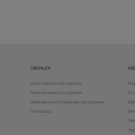
ÜRÜNLER
HI
Dönen takımları için çözümler
Pro
Daire testereler için çözümler
Fin
Metal kesme şerit testereleri için çözümler
Eği
Ürün bulucu
Ser
Yed
Yazı