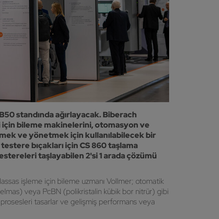
 B50 standında ağırlayacak. Biberach
i için bileme makinelerini, otomasyon ve
emek ve yönetmek için kullanılabilecek bir
testere bıçakları için CS 860 taşlama
stereleri taşlayabilen 2'si 1 arada çözümü
. Hassas işleme için bileme uzmanı Vollmer; otomatik
elmas) veya PcBN (polikristalin kübik bor nitrür) gibi
e prosesleri tasarlar ve gelişmiş performans veya