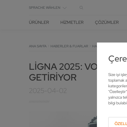
SPRACHE WÄHLEN
ÜRÜNLER
HIZMETLER
ÇÖZÜMLER
ANA SAYFA
HABERLER & FUARLAR
HABERLER
AYRINTI
Çerez
LIGNA 2025: VOLLME
GETIRIYOR
Size iyi iş
toplamak am
kategoriler
2025-04-02
"Özelleştir
yalnızca te
bilgi bulabil
ÖZELL