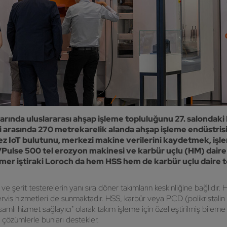
arında uluslararası ahşap işleme topluluğunu 27. salondaki
i arasında 270 metrekarelik alanda ahşap işleme endüstris
 kez IoT bulutunu, merkezi makine verilerini kaydetmek, işl
Pulse 500 tel erozyon makinesi ve karbür uçlu (HM) daire 
er iştiraki Loroch da hem HSS hem de karbür uçlu daire te
 şerit testerelerin yanı sıra döner takımların keskinliğine bağlıdır
ervis hizmetleri de sunmaktadır. HSS, karbür veya PCD (polikristalin 
amlı hizmet sağlayıcı" olarak takım işleme için özelleştirilmiş bilem
 çözümlerle bunları destekler.