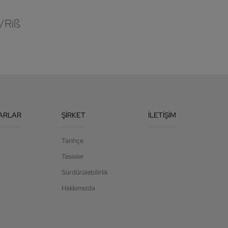
/Riß
ARLAR
ŞIRKET
İLETIŞIM
Tarihçe
Tesisler
Sürdürülebilirlik
Hakkımızda