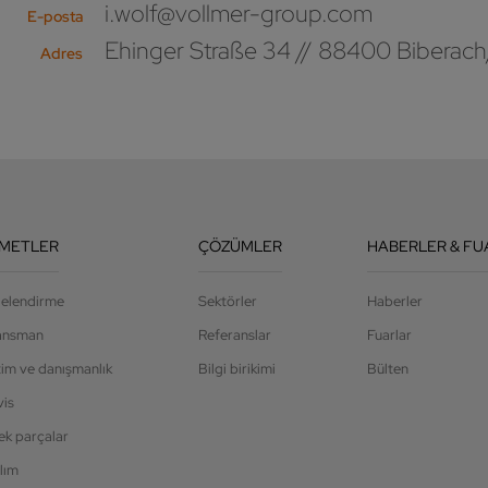
i.wolf@vollmer-group.com
E-posta
Ehinger Straße 34 // 88400 Biberach
Adres
ZMETLER
ÇÖZÜMLER
HABERLER & FU
jelendirme
Sektörler
Haberler
ansman
Referanslar
Fuarlar
tim ve danışmanlık
Bilgi birikimi
Bülten
vis
ek parçalar
lım