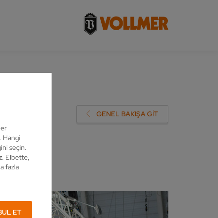
SIYET
GENEL BAKIŞA GIT
ler
z. Hangi
ini seçin.
z. Elbette,
a fazla
BUL ET