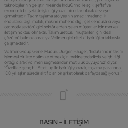
teknolojilerinin geliştirilmesinde InduGrind ile açık, şeffaf ve
ekonomik bir şekilde işbirliği yapan bir ortak olarak devreye
girmektedir. Takım taşlama atölyesinin amacı; madencilik
endüstrisi, dişli imalatı, makine mühendisliği, çelik endüstrisi veya
otomotiv sektörü gibi sektörlerden gelen müşteriler için merkezi
iletişim noktası olmaktır. Takım üreticisi, müşterileri için ideal
çözümü bulmak amacıyla Vollmer gibi nitelikli işbirliği ortaklarıyla
çalışmaktadır.
Vollmer Group Genel Müdürü Jürgen Hauger, "InduGrind'in takım
işlemeyi birlikte optimize etmek için makine tedarikçisi ve işbirliği
ortağı olarak Vollmer'i seçmesinden mutluluk duyuyoruz" diyor.
"Özellikle genç bir Start-up ile işbirliği yaparak, taşlama pazarında
100 yılı aşkın süredir aktif olan bir şirket olarak da fayda sağlıyoruz."
BASIN - İLETIŞIM