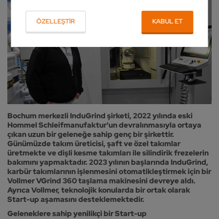
ÖZELLEŞTIR
KABUL ET
Bochum merkezli InduGrind şirketi, 2022 yılında eski
Hommel Schleifmanufaktur'un devralınmasıyla ortaya
çıkan uzun bir geleneğe sahip genç bir şirkettir.
Günümüzde takım üreticisi, şaft ve özel takımlar
üretmekte ve dişli kesme takımları ile silindirik frezelerin
bakımını yapmaktadır. 2023 yılının başlarında InduGrind,
karbür takımlarının işlenmesini otomatikleştirmek için bir
Vollmer VGrind 360 taşlama makinesini devreye aldı.
Ayrıca Vollmer, teknolojik konularda bir ortak olarak
Start-up aşamasını desteklemektedir.
Geleneklere sahip yenilikçi bir Start-up