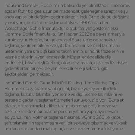
InduGrind GmbH, Bochum'un batısında yer almaktadır. Ekonomik
açıdan Ruhr bölgesi uzun bir madencilik geleneğine sahiptir ve şu
anda yapısal bir değişim geçirmektedir. InduGrind de bu değişimi
yansıtıyor, çünkü takım taşlama atölyesi 1990'lardan beri
Wollschläger Schleifmanufaktur olarak faaliyet gösteren eski
Hommel Schleifmanufaktur'un Haziran 2022'de devralınmasıyla
kurulmuştur. Bugün, bu geleneksel Start-up'ın odak noktası
taşlama, yeniden bileme ve şaft takımlarının ve özel takımların
üretiminin yanı sıra dişli kesme takımlarının, silindirik frezelerin ve
kesme disklerinin yenilenmesidir. Müşteriler öncelikle dişli
endüstrisi, büyük dişli üretimi, otomotiv imalatı, gıda endüstrisi ve
giderek artan bir şekilde yenilenebilir enerji sektörü gibi
sektörlerden gelmektedir.
InduGrind GmbH Genel Müdürü Dr.-Ing. Timo Bathe, "Tıpkı
Hommel'in o zamanlar yaptığı gibi, biz de yüzey ve silindirik
taşlama, kusurlu takımları yenileme ve dişli kesme takımlarını ve
testere bıçaklarını taşlama hizmetleri sunuyoruz" diyor. "Buna ek
olarak, ortaklarımızla birlikte takım taşlamayı geliştirmeye ve
özellikle modern bir makine parkına yatırım yapmaya devam
ediyoruz. Yeni Vollmer taşlama makinesi VGrind 360 ile karbür
şaft takımlarının taşlanmasını yeni bir seviyeye çıkarmak ve yüksek
miktarlarda standart matkap uçları ve frezeler üretmek istiyoruz."