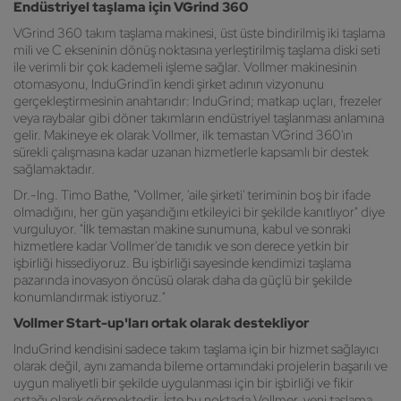
Endüstriyel taşlama için VGrind 360
VGrind 360 takım taşlama makinesi, üst üste bindirilmiş iki taşlama
mili ve C ekseninin dönüş noktasına yerleştirilmiş taşlama diski seti
ile verimli bir çok kademeli işleme sağlar. Vollmer makinesinin
otomasyonu, InduGrind'in kendi şirket adının vizyonunu
gerçekleştirmesinin anahtarıdır: InduGrind; matkap uçları, frezeler
veya raybalar gibi döner takımların endüstriyel taşlanması anlamına
gelir. Makineye ek olarak Vollmer, ilk temastan VGrind 360'ın
sürekli çalışmasına kadar uzanan hizmetlerle kapsamlı bir destek
sağlamaktadır.
Dr.-Ing. Timo Bathe, "Vollmer, 'aile şirketi' teriminin boş bir ifade
olmadığını, her gün yaşandığını etkileyici bir şekilde kanıtlıyor" diye
vurguluyor. "İlk temastan makine sunumuna, kabul ve sonraki
hizmetlere kadar Vollmer'de tanıdık ve son derece yetkin bir
işbirliği hissediyoruz. Bu işbirliği sayesinde kendimizi taşlama
pazarında inovasyon öncüsü olarak daha da güçlü bir şekilde
konumlandırmak istiyoruz."
Vollmer Start-up'ları ortak olarak destekliyor
InduGrind kendisini sadece takım taşlama için bir hizmet sağlayıcı
olarak değil, aynı zamanda bileme ortamındaki projelerin başarılı ve
uygun maliyetli bir şekilde uygulanması için bir işbirliği ve fikir
ortağı olarak görmektedir. İşte bu noktada Vollmer, yeni taşlama