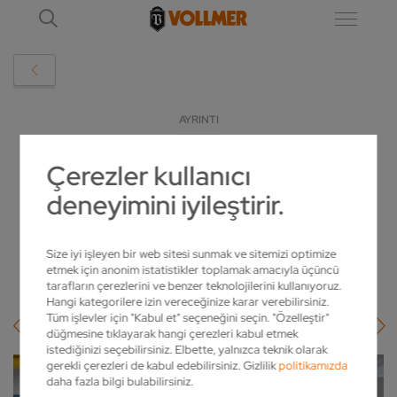
AYRINTI
Çerezler kullanıcı
EMO 2023: INDUGRIND VE VOLLMER -
deneyimini iyileştirir.
DAHA FAZLA KESKINLIK IÇIN BIR IKILI
2023-09-18
Size iyi işleyen bir web sitesi sunmak ve sitemizi optimize
etmek için anonim istatistikler toplamak amacıyla üçüncü
tarafların çerezlerini ve benzer teknolojilerini kullanıyoruz.
Hangi kategorilere izin vereceğinize karar verebilirsiniz.
Tüm işlevler için "Kabul et" seçeneğini seçin. "Özelleştir"
düğmesine tıklayarak hangi çerezleri kabul etmek
istediğinizi seçebilirsiniz. Elbette, yalnızca teknik olarak
gerekli çerezleri de kabul edebilirsiniz. Gizlilik
politikamızda
daha fazla bilgi bulabilirsiniz.