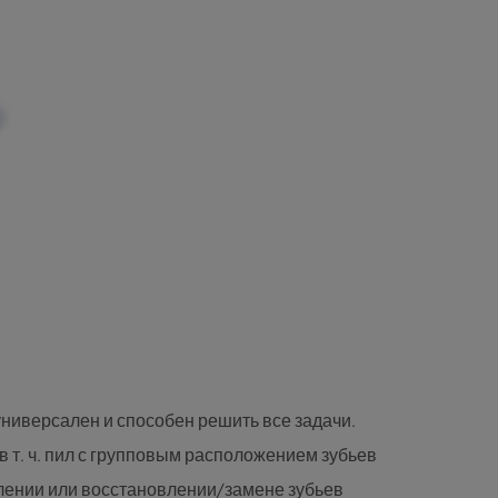
ЧНАЯ КОНСТРУКЦИЯ
ое крепление агрегатов на мощной
ей панели обеспечивает работу CP 650
брации и повышает качество обработки
ниверсален и способен решить все задачи.
 т. ч. пил с групповым расположением зубьев
лении или восстановлении/замене зубьев