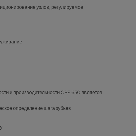
зиционирование узлов, регулируемое
луживание
ости и производительности CPF 650 является
ческое определение шага зубьев
ру