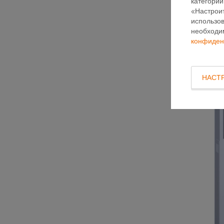
категорий
«Настроит
использов
необходи
конфиден
НАСТ