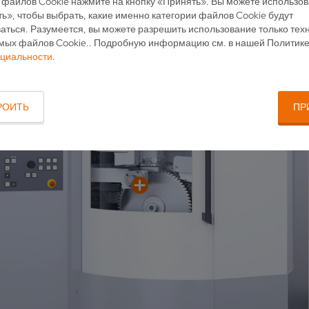
 файлов Cookie нажмите на кнопку «Принять». Вы можете использов
ь», чтобы выбрать, какие именно категории файлов Cookie будут
аться. Разумеется, вы можете разрешить использование только тех
мых файлов Cookie.. Подробную информацию см. в нашей Политик
циальности
.
РОИТЬ
ПР
СЕ
ЗА
ЦВЕТНОЙ ЖК-ДИСПЛЕЙ
Цель
Является элементом современной концепции
золя
управления и обеспечивает оптимальный ком-
а та
форт для работы оператора
УВЕЛИЧЕННОЕ СМОТР
Обеспечивает беспрепятствен
цесса заточки и рабочей зоны в
любое время