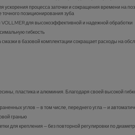
 ускорения процесса заточки и сокращения времени на по
е точного позиционирования зуба
ы VOLLMER для высокоэффективной и надежной обработки
симальную гибкость
 смазки в базовой комплектации сокращает расходы на обс
есины, пластика и алюминия. Благодаря своей высокой гибк
аненных углов — в том числе, переднего угла — и автомати
овой гранью
етки для крепления — без повторной регулировки по диамет