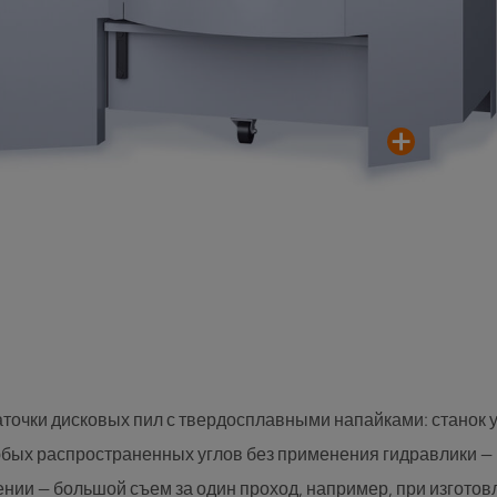
ПРО
Надежн
передн
без ви
точки дисковых пил с твердосплавными напайками: станок у
бых распространенных углов без применения гидравлики — в
ии — большой съем за один проход, например, при изготов