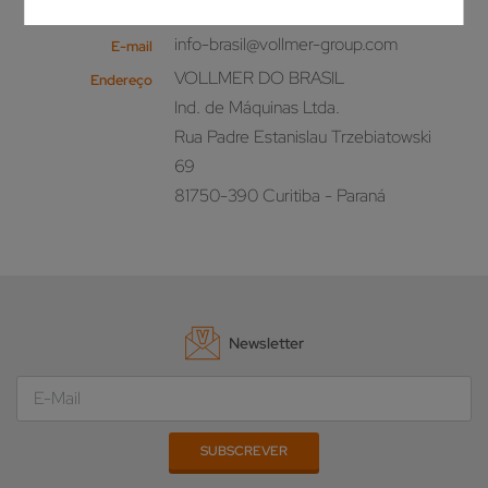
+55 41 30722321
Telefone
info-brasil@vollmer-group.com
E-mail
VOLLMER DO BRASIL
Endereço
Ind. de Máquinas Ltda.
Rua Padre Estanislau Trzebiatowski
69
81750-390 Curitiba - Paraná
Newsletter