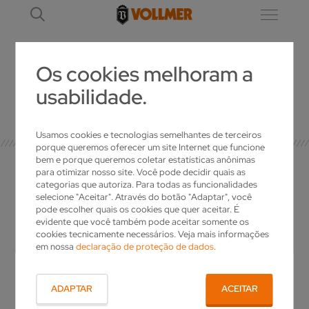
Os cookies melhoram a
usabilidade.
DETALHE
Usamos cookies e tecnologias semelhantes de terceiros
porque queremos oferecer um site Internet que funcione
bem e porque queremos coletar estatísticas anônimas
para otimizar nosso site. Você pode decidir quais as
categorias que autoriza. Para todas as funcionalidades
selecione "Aceitar". Através do botão "Adaptar", você
O SEU CONTATO
pode escolher quais os cookies que quer aceitar. É
evidente que você também pode aceitar somente os
cookies tecnicamente necessários. Veja mais informações
em nossa
declaração de proteção de dados
.
Tem questões sobre a VOLLMER? Deseja mais
informações sobre os nossos produtos ou
uma oferta individual? Basta nos telefonar!
ADAPTAR
ACEITAR