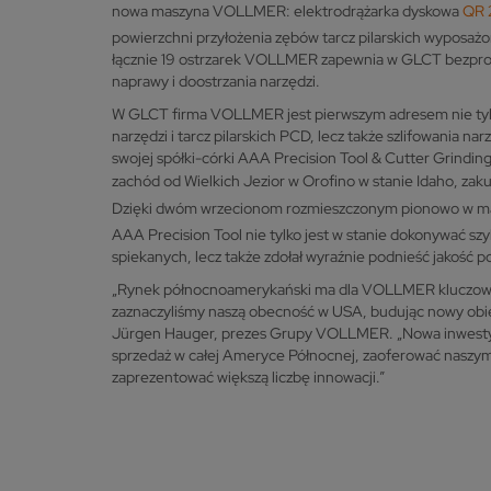
nowa maszyna VOLLMER: elektrodrążarka dyskowa
QR 
powierzchni przyłożenia zębów tarcz pilarskich wyposa
łącznie 19 ostrzarek VOLLMER zapewnia w GLCT bezpro
naprawy i doostrzania narzędzi.
W GLCT firma VOLLMER jest pierwszym adresem nie ty
narzędzi i tarcz pilarskich PCD, lecz także szlifowania n
swojej spółki-córki AAA Precision Tool & Cutter Grindin
zachód od Wielkich Jezior w Orofino w stanie Idaho, zakup
Dzięki dwóm wrzecionom rozmieszczonym pionowo w m
AAA Precision Tool nie tylko jest w stanie dokonywać szy
spiekanych, lecz także zdołał wyraźnie podnieść jakość 
„Rynek północnoamerykański ma dla VOLLMER kluczowe 
zaznaczyliśmy naszą obecność w USA, budując nowy obie
Jürgen Hauger, prezes Grupy VOLLMER. „Nowa inwestyc
sprzedaż w całej Ameryce Północnej, zaoferować naszym 
zaprezentować większą liczbę innowacji.”