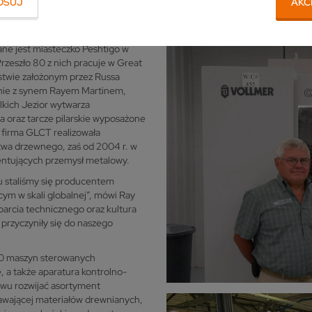
OSUJ
AKC
 szlifierkę narzędziową
VGRIND 360
.
ane jest miasteczko Peshtigo w
Przeszło 80 z nich pracuje w Great
stwie założonym przez Russa
ólnie z synem Rayem Martinem,
lkich Jezior wytwarza
a oraz tarcze pilarskie wyposażone
 firma GLCT realizowała
twa drzewnego, zaś od 2004 r. w
zentujących przemysł metalowy.
asu staliśmy się producentem
cym w skali globalnej”, mówi Ray
parcia technicznego oraz kultura
 przyczyniły się do naszego
50 maszyn sterowanych
a także aparatura kontrolno-
twu rozwijać asortyment
rawającej materiałów drewnianych,