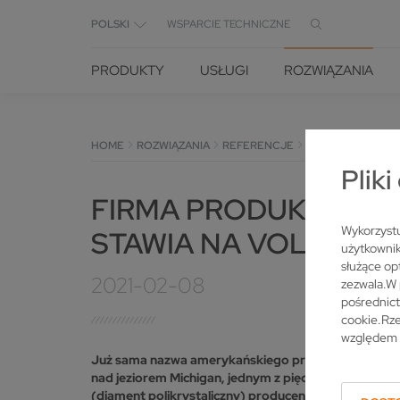
POLSKI
WSPARCIE TECHNICZNE
PRODUKTY
USŁUGI
ROZWIĄZANIA
HOME
ROZWIĄZANIA
REFERENCJE
REFERENCJE VO
Plik
FIRMA PRODUKUJĄCA 
Wykorzystu
STAWIA NA VOLLMER
użytkownik
służące op
2021-02-08
zezwala.W 
pośrednic
cookie.Rze
względem 
Już sama nazwa amerykańskiego przedsiębiorstwa Gr
nad jeziorem Michigan, jednym z pięciu Wielkich Jez
(diament polikrystaliczny) producent wykorzystuje