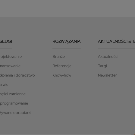
SŁUGI
ROZWIĄZANIA
AKTUALNOŚCI & T
rojektowanie
Branże
Aktualności
inansowanie
Referencje
Targi
zkolenia i doradztwo
Know-how
Newsletter
erwis
zęści zamienne
programowanie
żywane obrabiarki