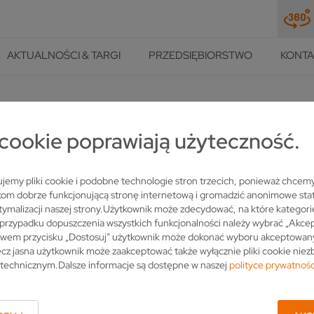
AKTUALNOŚCI & TARGI
PRZEDSIĘBIORSTWO
KONTA
LLMER
i cookie poprawiają użyteczność.
NARZĘDZIA ZNAD WIELKICH 
jemy pliki cookie i podobne technologie stron trzecich, ponieważ chcem
om dobrze funkcjonującą stronę internetową i gromadzić anonimowe stat
tymalizacji naszej strony.Użytkownik może zdecydować, na które kategori
przypadku dopuszczenia wszystkich funkcjonalności należy wybrać „Akcep
twem przycisku „Dostosuj” użytkownik może dokonać wyboru akceptowan
cz jasna użytkownik może zaakceptować także wyłącznie pliki cookie nie
technicznym.Dalsze informacje są dostępne w naszej
polityce prywatnośc
eat Lakes Custom Tool Manufacturing (GLCT) jest jego wizytówką:
ior Ameryki Północnej. Do obróbki narzędzi i tarcz pilarskich wypo
 łącznie 19 maszyn marki VOLLMER. Niedawno południowoniemiecki s