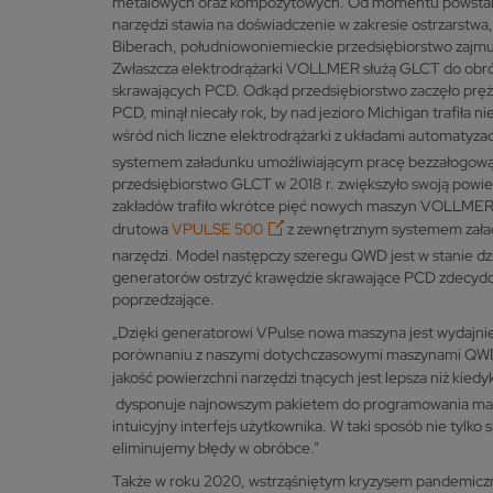
metalowych oraz kompozytowych. Od momentu powstan
narzędzi stawia na doświadczenie w zakresie ostrzarst
Biberach, południowoniemieckie przedsiębiorstwo zajmu
Zwłaszcza elektrodrążarki VOLLMER służą GLCT do obróbki
skrawających PCD. Odkąd przedsiębiorstwo zaczęło prężn
PCD, minął niecały rok, by nad jezioro Michigan trafił
wśród nich liczne elektrodrążarki z układami automatyzacj
systemem załadunku umożliwiającym pracę bezzałogową
przedsiębiorstwo GLCT w 2018 r. zwiększyło swoją powier
zakładów trafiło wkrótce pięć nowych maszyn VOLLMER.
drutowa
VPULSE 500
z zewnętrznym systemem zała
narzędzi. Model następczy szeregu QWD jest w stanie dzi
generatorów ostrzyć krawędzie skrawające PCD zdecydo
poprzedzające.
„Dzięki generatorowi VPulse nowa maszyna jest wydajnie
porównaniu z naszymi dotychczasowymi maszynami QWD
jakość powierzchni narzędzi tnących jest lepsza niż kiedy
dysponuje najnowszym pakietem do programowania mar
intuicyjny interfejs użytkownika. W taki sposób nie tylko 
eliminujemy błędy w obróbce.”
Także w roku 2020, wstrząśniętym kryzysem pandemiczny