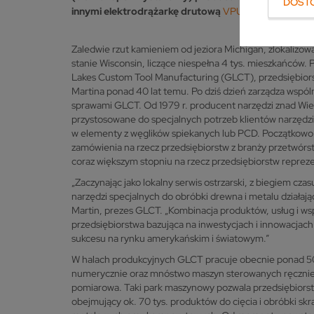
DOST
innymi elektrodrążarkę drutową
VPULSE 500
oraz
Zaledwie rzut kamieniem od jeziora Michigan, zlokalizow
stanie Wisconsin, liczące niespełna 4 tys. mieszkańców. 
Lakes Custom Tool Manufacturing (GLCT), przedsiębior
Martina ponad 40 lat temu. Po dziś dzień zarządza wsp
sprawami GLCT. Od 1979 r. producent narzędzi znad Wie
przystosowane do specjalnych potrzeb klientów narzędzi
w elementy z węglików spiekanych lub PCD. Początkowo
zamówienia na rzecz przedsiębiorstw z branży przetwórs
coraz większym stopniu na rzecz przedsiębiorstw repre
„Zaczynając jako lokalny serwis ostrzarski, z biegiem cz
narzędzi specjalnych do obróbki drewna i metalu działają
Martin, prezes GLCT. „Kombinacja produktów, usług i ws
przedsiębiorstwa bazująca na inwestycjach i innowacjach
sukcesu na rynku amerykańskim i światowym.”
W halach produkcyjnych GLCT pracuje obecnie ponad 
numerycznie oraz mnóstwo maszyn sterowanych ręcznie, 
pomiarowa. Taki park maszynowy pozwala przedsiębiors
obejmujący ok. 70 tys. produktów do cięcia i obróbki sk