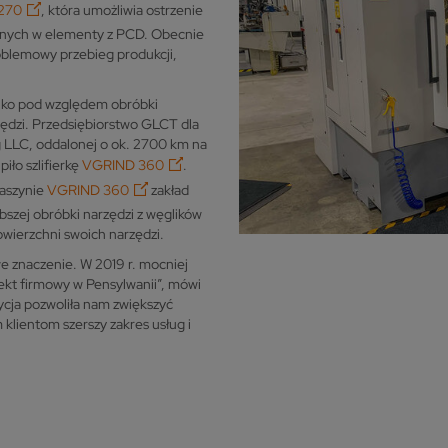
270
, która umożliwia ostrzenie
żonych w elementy z PCD. Obecnie
blemowy przebieg produkcji,
lko pod względem obróbki
arzędzi. Przedsiębiorstwo GLCT dla
g LLC, oddalonej o ok. 2700 km na
iło szlifierkę
VGRIND 360
.
aszynie
VGRIND 360
zakład
bszej obróbki narzędzi z węglików
powierzchni swoich narzędzi.
znaczenie. W 2019 r. mocniej
kt firmowy w Pensylwanii”, mówi
ja pozwoliła nam zwiększyć
klientom szerszy zakres usług i