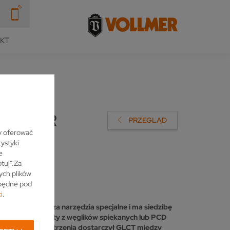
KT
JEZIOR
PRZEGLĄD
y oferować
ystyki
e
tuj”.Za
ych plików
zbędne pod
i
.
 GLCT wytwarza narzędzia specjalne i ma siedzibę
sażonych w elementy z węglików spiekanych lub PCD
pecjalista od ostrzenia dostarczył GLCT między