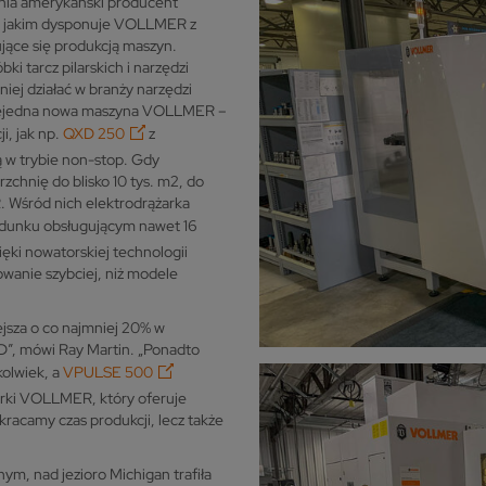
ia amerykański producent
wa, jakim dysponuje VOLLMER z
jące się produkcją maszyn.
 tarcz pilarskich i narzędzi
iej działać w branży narzędzi
a niejedna nowa maszyna VOLLMER –
i, jak np.
QXD 250
z
 w trybie non-stop. Gdy
zchnię do blisko 10 tys. m2, do
 Wśród nich elektrodrążarka
dunku obsługującym nawet 16
ęki nowatorskiej technologii
wanie szybciej, niż modele
jsza o co najmniej 20% w
”, mówi Ray Martin. „Ponadto
kolwiek, a
VPULSE 500
ki VOLLMER, który oferuje
skracamy czas produkcji, lecz także
m, nad jezioro Michigan trafiła