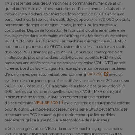
Il y a désormais plus de 50 machines à commande numérique et un
grand nombre de machines manuelles et d'instruments d’essais et de
mesure installés dans les ateliers de fabrication de GLCT. Grâce à ce
parc machines, le fabricant d’outils développe environ 70 000 produits
permettant de scier et d’usiner le bois, le métal ou les matériaux
composites. Depuis sa fondation, le fabricant d'outils américain mise
sur l'expertise dans le domaine de l'affûtage du fabricant de machines
VOLLMER, installé à Biberach. Les machines d'érosion de VOLLMER
notamment permettent à GLCT d'usiner des scies circulaires et outils
d’usinage PCD (diamant polycristallin). Depuis que l'entreprise s'est
impliquée de plus en plus dans l'activité avec les outils PCD, il ne se
passe pas une année sans qu'une nouvelle machine VOLLMER ne soit
livrée au bord du lac Michigan. Par exemple de nombreuses machines
d'érosion avec des automatisations, comme la
QXD 250
avec un
système de chargement pour être utilisée sans opérateur 24 heures sur
24. En 2018, lorsque GLCT a agrandi la surface de sa production à 10
000 mètres carrés, cinq nouvelles machines VOLLMER ont rejoint
l'usine en même temps. La livraison comprenait une machine
d'électroérosion
VPULSE 500
avec système de chargement externe
pour 16 outils. Le modèle successeur de la série QWD peut affûter des
tranchants en PCD beaucoup plus rapidement que les modèles
précédents grâce à une nouvelle technologie de générateur.
« Grâce au générateur VPulse, la nouvelle machine gagne au moins
20% de productivité par rapport à nos anciennes machines QWD »,