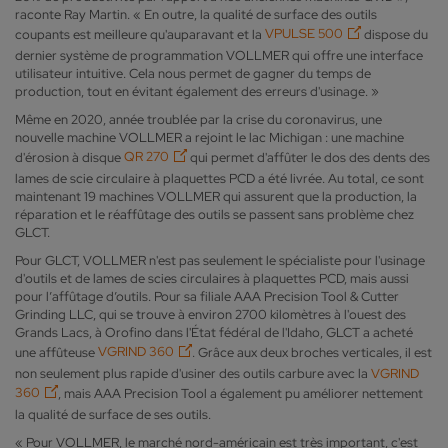
raconte Ray Martin. « En outre, la qualité de surface des outils
coupants est meilleure qu'auparavant et la
VPULSE 500
dispose du
dernier système de programmation VOLLMER qui offre une interface
utilisateur intuitive. Cela nous permet de gagner du temps de
production, tout en évitant également des erreurs d'usinage. »
Même en 2020, année troublée par la crise du coronavirus, une
nouvelle machine VOLLMER a rejoint le lac Michigan : une machine
d'érosion à disque
QR 270
qui permet d'affûter le dos des dents des
lames de scie circulaire à plaquettes PCD a été livrée. Au total, ce sont
maintenant 19 machines VOLLMER qui assurent que la production, la
réparation et le réaffûtage des outils se passent sans problème chez
GLCT.
Pour GLCT, VOLLMER n'est pas seulement le spécialiste pour l'usinage
d'outils et de lames de scies circulaires à plaquettes PCD, mais aussi
pour l’affûtage d’outils. Pour sa filiale AAA Precision Tool & Cutter
Grinding LLC, qui se trouve à environ 2700 kilomètres à l'ouest des
Grands Lacs, à Orofino dans l'État fédéral de l'Idaho, GLCT a acheté
une affûteuse
VGRIND 360
. Grâce aux deux broches verticales, il est
non seulement plus rapide d'usiner des outils carbure avec la
VGRIND
360
, mais AAA Precision Tool a également pu améliorer nettement
la qualité de surface de ses outils.
« Pour VOLLMER, le marché nord-américain est très important, c'est