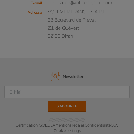
info-france@vollmer-group.com
E-mail
VOLLMER FRANCE S.A.R.L.
Adresse
23 Boulevard de Preval,
Z.I. de Quévert
22100 Dinan
Newsletter
Certification ISO
EULA
Mentions légales
Confidentialité
CGV
Cookie settings