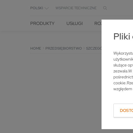
POLSKI
WSPARCIE TECHNICZNE
PRODUKTY
USŁUGI
ROZWIĄZANIA
Plik
HOME
PRZEDSIĘBIORSTWO
SZCZEGÓŁ
Wykorzystu
użytkownik
służące op
zezwala.W 
pośrednic
cookie.Rze
względem 
DOST