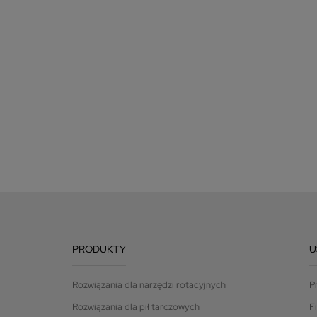
PRODUKTY
U
Rozwiązania dla narzędzi rotacyjnych
P
Rozwiązania dla pił tarczowych
F