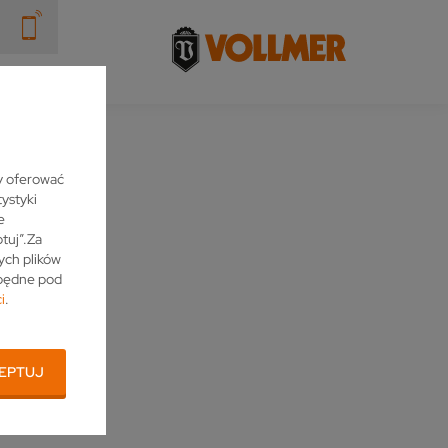
KT
y oferować
ystyki
e
tuj”.Za
ych plików
zbędne pod
i
.
EPTUJ