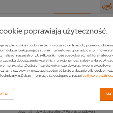
AKTUALNOŚCI & TARGI
PRZEDSIĘBIORSTWO
KONTA
i cookie poprawiają użyteczność.
jemy pliki cookie i podobne technologie stron trzecich, ponieważ chcem
om dobrze funkcjonującą stronę internetową i gromadzić anonimowe stat
tymalizacji naszej strony.Użytkownik może zdecydować, na które kategori
przypadku dopuszczenia wszystkich funkcjonalności należy wybrać „Akcep
twem przycisku „Dostosuj” użytkownik może dokonać wyboru akceptowan
cz jasna użytkownik może zaakceptować także wyłącznie pliki cookie nie
technicznym.Dalsze informacje są dostępne w naszej
polityce prywatnośc
OSOBA KONTAKTOWA
OSUJ
AKC
Czy masz pytania do VOLLMER? Czy życzysz sobie więcej
informacji dotyczących naszych produktów, czy chcesz
otrzymać indywidualną ofertę? Po prostu zadzwoń!