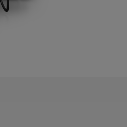
Z regulacją wysokości, z ekranem dotykowym o
przekątnej19” i optymalnym wglądem w obszary
obróbki.