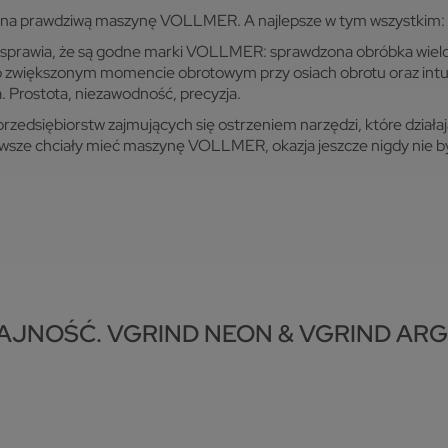
a na prawdziwą maszynę VOLLMER. A najlepsze w tym wszystkim: O
o sprawia, że są godne marki VOLLMER: sprawdzona obróbka wie
i o zwiększonym momencie obrotowym przy osiach obrotu oraz in
Prostota, niezawodność, precyzja.
edsiębiorstw zajmujących się ostrzeniem narzędzi, które działają 
e zawsze chciały mieć maszynę VOLLMER, okazja jeszcze nigdy nie 
AJNOŚĆ. VGRIND NEON & VGRIND AR