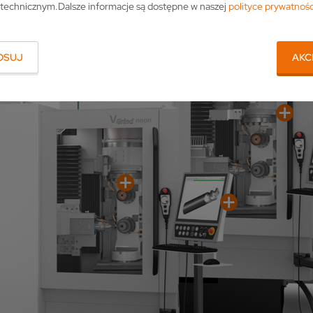
technicznym.Dalsze informacje są dostępne w naszej
polityce prywatnośc
OSUJ
AKC
OBRÓBKA WIELOPŁASZC
BRAMKA 
Dwa wrzeciona szlifujące rozmieszc
ze ściernicą w punkcie obrotu osi C.
Hasło Indust
STABILNA KONCEPCJA ŚCIAN
czasy obróbki zasadniczej dzięki kró
komunikować.
posuwu osi liniowych.
świata cyfrow
ardzo sztywna, kompaktowa konstrukcja ze