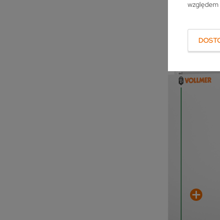
względem 
DOST
B