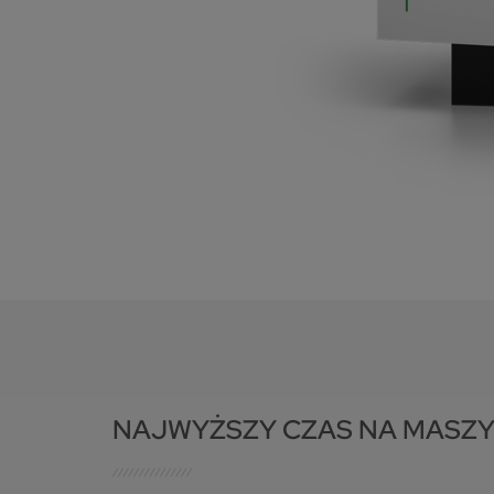
s
k
d
NAJWYŻSZY CZAS NA MASZY