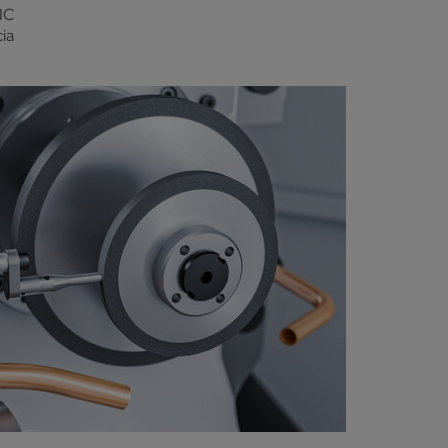
IC
cia