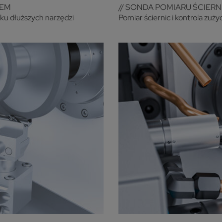
WEM
// SONDA POMIARU ŚCIERN
dku dłuższych narzędzi
Pomiar ściernic i kontrola zuży