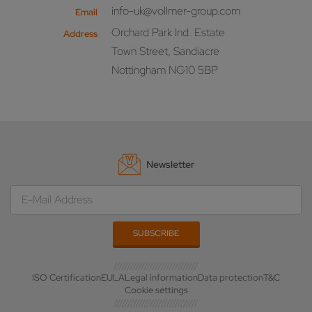
info-uk@vollmer-group.com
Email
Orchard Park Ind. Estate
Address
Town Street, Sandiacre
Nottingham NG10 5BP
Newsletter
ISO Certification
EULA
Legal information
Data protection
T&C
Cookie settings