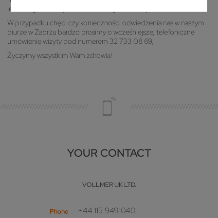
lecz w ograniczonym zakresie usług serwisowych.
W przypadku chęci czy konieczności odwiedzenia nas w naszym
biurze w Zabrzu bardzo prosimy o wcześniejsze, telefoniczne
umówienie wizyty pod numerem 32 733 08 69,
Życzymy wszystkim Wam zdrowia!
YOUR CONTACT
VOLLMER UK LTD.
+44 115 9491040
Phone