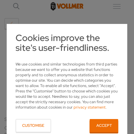
Cookies improve the
DETAILS
site's user-friendliness.
INFORMACJA WS TRYBU PRACY BIURA
We use cookies and similar technologies from third parties
because we want to offer you a website that functions
VOLLMER POLSKA OD 2-GO LISTOPADA
properly and to collect anonymous statistics in order to
optimise our site. You can decide which categories you
B.R.
want to allow. To enable all site functions, select "Accept".
Press the "Customise" button to choose which cookies you
2020-10-30
would like to accept. Needless to say, you can also just
accept the strictly necessary cookies. You can find more
information about cookies in our
privacy statement
.
Szanowni Klienci, Partnerzy, Goście!
CUSTOMISE
ACCEPT
Od poniedziałku 2-go października pracować będziemy w
normalnych godzinach od poniedziałku do piątku (8.00- 16.00)