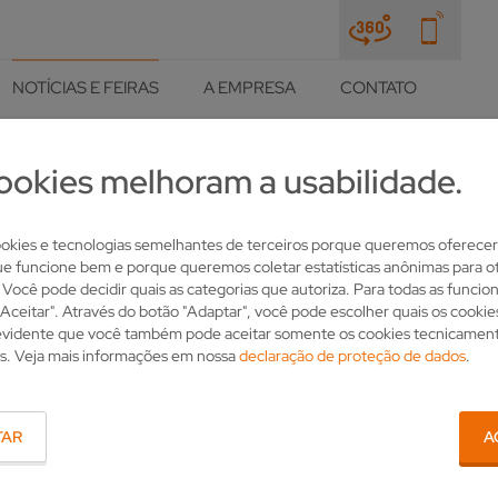
NOTÍCIAS E FEIRAS
A EMPRESA
CONTATO
ookies melhoram a usabilidade.
LHE
kies e tecnologias semelhantes de terceiros porque queremos oferecer
 TOOLEX 2022
ue funcione bem e porque queremos coletar estatísticas anônimas para ot
. Você pode decidir quais as categorias que autoriza. Para todas as funcio
"Aceitar". Através do botão "Adaptar", você pode escolher quais os cooki
 evidente que você também pode aceitar somente os cookies tecnicamen
s. Veja mais informações em nossa
declaração de proteção de dados
.
TAR
A