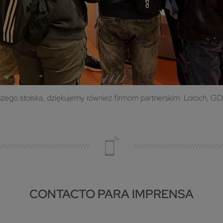
go stoiska, dziękujemy również firmom partnerskim: Loroch, GDS 
CONTACTO PARA IMPRENSA