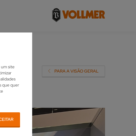
 um site
PARA A VISÃO GERAL
imizar
nalidades
es que quer
te
CEITAR