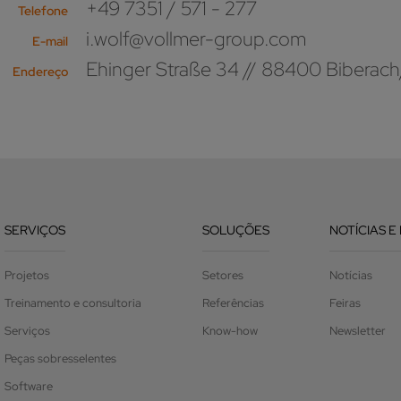
+49 7351 / 571 - 277
Telefone
i.wolf@vollmer-group.com
E-mail
Ehinger Straße 34 // 88400 Biberach
Endereço
SERVIÇOS
SOLUÇÕES
NOTÍCIAS E
Projetos
Setores
Notícias
Treinamento e consultoria
Referências
Feiras
Serviços
Know-how
Newsletter
Peças sobresselentes
Software