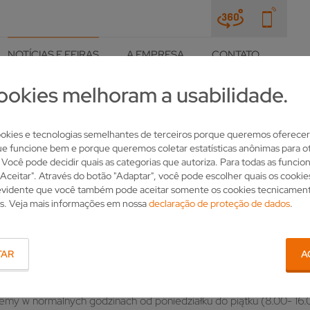
NOTÍCIAS E FEIRAS
A EMPRESA
CONTATO
ookies melhoram a usabilidade.
LHE
kies e tecnologias semelhantes de terceiros porque queremos oferecer
ue funcione bem e porque queremos coletar estatísticas anônimas para ot
BU PRACY BIURA VOLLMER 
. Você pode decidir quais as categorias que autoriza. Para todas as funcio
"Aceitar". Através do botão "Adaptar", você pode escolher quais os cooki
 evidente que você também pode aceitar somente os cookies tecnicamen
s. Veja mais informações em nossa
declaração de proteção de dados
.
TAR
A
emy w normalnych godzinach od poniedziałku do piątku (8.00- 16.0