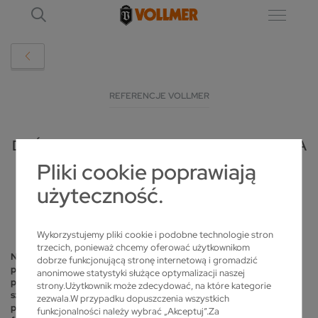
REFERENCJE VOLLMER
DUŃSKI PRODUCENT NARZĘDZI STAWIA NA
Pliki cookie poprawiają
VOLLMER
użyteczność.
2020-12-09
Wykorzystujemy pliki cookie i podobne technologie stron
trzecich, ponieważ chcemy oferować użytkownikom
Nazwa duńskiego producenta narzędzi – Værktøjsslibning to
dobrze funkcjonującą stronę internetową i gromadzić
prawdziwy łamaniec językowy. W związku z tym przedsiębiorstwo
anonimowe statystyki służące optymalizacji naszej
preferuje skrót TN Slib. Sam termin værktøjsslibning oznacza
strony.Użytkownik może zdecydować, na które kategorie
szlifowanie bądź ostrzenie narzędzi, co doskonale obrazuje
zezwala.W przypadku dopuszczenia wszystkich
przedmiot działalności przedsiębiorstwa: produkcja powlekanych
funkcjonalności należy wybrać „Akceptuj”.Za