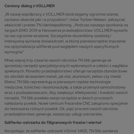
Ceniony dialog z VOLLMER
„W naszej współpracy z VOLLMER dostrzegamy ogromne szanse,
zarówno obecnie jaki i w przyszłości”, mówi Torben Nielsen, założyciel,
właściciel i prezes TN Værktøjsslibning. „Podczas naszego spotkania na
targach EMO 2019 w Hanowerze przedsiębiorstwo VOLLMER wywarło
na nas ogromne wrażenie. Szczególnie doceniliśmy osobistą i
intensywną wymianę doświadczeń, w której pierwszorzędne znaczenie
ma optymalizacja szlifierek pod względem naszych specyficznych
wymogów.”
Mniej więcej trzy czwarte swoich obrotów TN Slib generuje ze
sprzedaży narzędzi specjalistycznych wykonanych w całości z węglików
spiekanych. Ponadto przedsiębiorstwo oferuje narzędzia standardowe
do obróbki skrawaniem metali, jak stal, aluminium, żeliwo czy miedź.
Klienci TN Slib reprezentują w pierwszym rzędzie technologie
medyczne, lotnictwo i kosmonautykę, a także przemysł samochodowy
wraz z podwykonawcami. Aby zwiększyć efektywność i trwałość swoich
narzędzi, TN Slib powleka swoje narzędzia w dwóch procesach
nakładania powłok. Nowe centrum frezarskie CNC zakupiono specjalnie
do testowania różnych powłok. Ok. pięć procent swoich obrotów
przedsiębiorstwo generuje, świadcząc usługi ostrzarskie.
Szlifierko-ostrzarka do filigranowych frezów i wierteł
Korzystając ze szlifierko-ostrzarki VGrind 340S, TN Slib zamierza