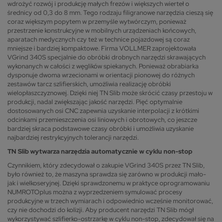
wdrożyć rozwój i produkcję małych frezów i większych wierteł o
średnicy od 0,3 do 8 mm. Tego rodzaju filigranowe narzędzia cieszą się
coraz większym popytem w przemyśle wytwórczym, ponieważ
przestrzenie konstrukcyjne w mobilnych urządzeniach końcowych,
aparatach medycznych czy też w technice pojazdowej są coraz
mniejsze i bardziej kompaktowe. Firma VOLLMER zaprojektowała
VGrind 340S specjalnie do obróbki drobnych narzędzi skrawających
wykonanych w całości z węglików spiekanych. Ponieważ obrabiarka
dysponuje dwoma wrzecionami w orientacji pionowej do różnych
zestawów tarcz szlifierskich, umożliwia realizację obróbki
wielopłaszczyznowej. Dzięki niej TN Slib może skrócić czasy przestoju w
produkcji, nadal zwiększając jakość narzędzi. Pięć optymalnie
dostosowanych osi CNC zapewnia uzyskanie interpolacji z krótkimi
odcinkami przemieszczenia osi liniowych i obrotowych, co jeszcze
bardziej skraca podstawowe czasy obróbki i umożliwia uzyskanie
najbardziej restrykcyjnych tolerancji narzędzi.
TN Slib wytwarza narzędzia automatycznie w cyklu non-stop
Czynnikiem, który zdecydował o zakupie VGrind 340S przez TN Slib,
było również to, że maszyna sprawdza się zarówno w produkcji mało-
jak i wielkoseryjnej. Dzięki sprawdzonemu w praktyce oprogramowaniu
NUMROTOplus można z wyprzedzeniem symulować procesy
produkcyjne w trzech wymiarach i odpowiednio wcześnie monitorować,
czy nie dochodzi do kolizji. Aby producent narzędzi TN Slib mógł
wykorzystywać szlifierko-ostrzarkę w cyklu non-stop, zdecydował się na