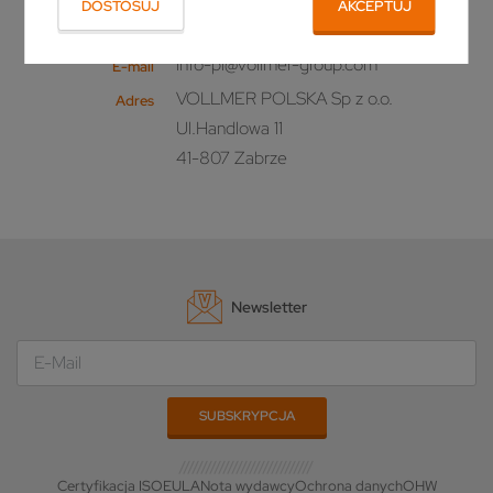
DOSTOSUJ
AKCEPTUJ
+48 32 733 08 69
Telefon
info-pl@vollmer-group.com
E-mail
VOLLMER POLSKA Sp z o.o.
Adres
Ul.Handlowa 11
41-807 Zabrze
Newsletter
Certyfikacja ISO
EULA
Nota wydawcy
Ochrona danych
OHW