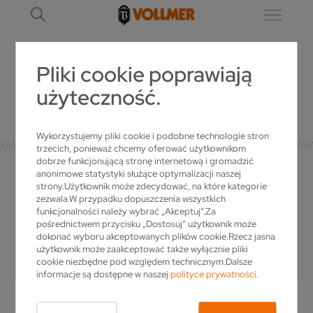
Pliki cookie poprawiają
użyteczność.
SZCZEGÓŁ
Wykorzystujemy pliki cookie i podobne technologie stron
trzecich, ponieważ chcemy oferować użytkownikom
dobrze funkcjonującą stronę internetową i gromadzić
anonimowe statystyki służące optymalizacji naszej
strony.Użytkownik może zdecydować, na które kategorie
zezwala.W przypadku dopuszczenia wszystkich
OSOBA KONTAKTOWA
funkcjonalności należy wybrać „Akceptuj”.Za
pośrednictwem przycisku „Dostosuj” użytkownik może
dokonać wyboru akceptowanych plików cookie.Rzecz jasna
użytkownik może zaakceptować także wyłącznie pliki
Czy masz pytania do VOLLMER? Czy życzysz
cookie niezbędne pod względem technicznym.Dalsze
sobie więcej informacji dotyczących naszych
informacje są dostępne w naszej
polityce prywatności
.
produktów, czy chcesz otrzymać indywidualną
ofertę? Po prostu zadzwoń!