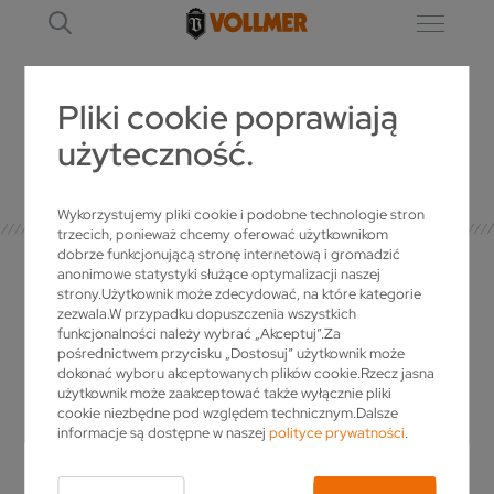
Pliki cookie poprawiają
użyteczność.
SZCZEGÓŁ
Wykorzystujemy pliki cookie i podobne technologie stron
trzecich, ponieważ chcemy oferować użytkownikom
dobrze funkcjonującą stronę internetową i gromadzić
anonimowe statystyki służące optymalizacji naszej
strony.Użytkownik może zdecydować, na które kategorie
zezwala.W przypadku dopuszczenia wszystkich
OSOBA KONTAKTOWA
funkcjonalności należy wybrać „Akceptuj”.Za
pośrednictwem przycisku „Dostosuj” użytkownik może
dokonać wyboru akceptowanych plików cookie.Rzecz jasna
użytkownik może zaakceptować także wyłącznie pliki
Czy masz pytania do VOLLMER? Czy życzysz
cookie niezbędne pod względem technicznym.Dalsze
sobie więcej informacji dotyczących naszych
informacje są dostępne w naszej
polityce prywatności
.
produktów, czy chcesz otrzymać indywidualną
ofertę? Po prostu zadzwoń!