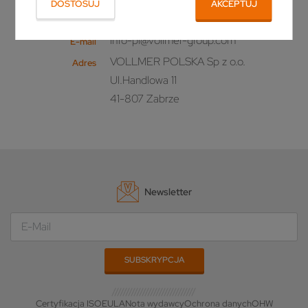
DOSTOSUJ
AKCEPTUJ
+48 32 733 08 69
Telefon
info-pl@vollmer-group.com
E-mail
VOLLMER POLSKA Sp z o.o.
Adres
Ul.Handlowa 11
41-807 Zabrze
Newsletter
Certyfikacja ISO
EULA
Nota wydawcy
Ochrona danych
OHW