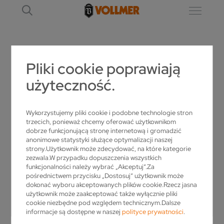
Pliki cookie poprawiają
ND 360
użyteczność.
Wykorzystujemy pliki cookie i podobne technologie stron
trzecich, ponieważ chcemy oferować użytkownikom
dobrze funkcjonującą stronę internetową i gromadzić
anonimowe statystyki służące optymalizacji naszej
strony.Użytkownik może zdecydować, na które kategorie
zezwala.W przypadku dopuszczenia wszystkich
funkcjonalności należy wybrać „Akceptuj”.Za
pośrednictwem przycisku „Dostosuj” użytkownik może
dokonać wyboru akceptowanych plików cookie.Rzecz jasna
użytkownik może zaakceptować także wyłącznie pliki
cookie niezbędne pod względem technicznym.Dalsze
informacje są dostępne w naszej
polityce prywatności
.