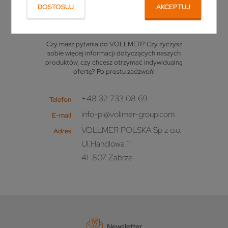
DOSTOSUJ
AKCEPTUJ
OSOBA KONTAKTOWA
Czy masz pytania do VOLLMER? Czy życzysz
sobie więcej informacji dotyczących naszych
produktów, czy chcesz otrzymać indywidualną
ofertę? Po prostu zadzwoń!
+48 32 733 08 69
Telefon
info-pl@vollmer-group.com
E-mail
VOLLMER POLSKA Sp z o.o.
Adres
Ul.Handlowa 11
41-807 Zabrze
Newsletter