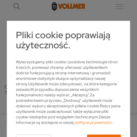
Pliki cookie poprawiają
STRONA Z PODZIĘKOWANIAMI
użyteczność.
DZIĘKUJEMY ZA ZGŁOSZENIE
Wykorzystujemy pliki cookie i podobne technologie stron
trzecich, ponieważ chcemy oferować użytkownikom
dobrze funkcjonującą stronę internetową i gromadzić
anonimowe statystyki służące optymalizacji naszej
strony.Użytkownik może zdecydować, na które kategorie
Otrzymaliśmy Twoje zgłoszenie i wkrótce skontaktujemy się z
zezwala.W przypadku dopuszczenia wszystkich
Tobą.
funkcjonalności należy wybrać „Akceptuj”.Za
pośrednictwem przycisku „Dostosuj” użytkownik może
dokonać wyboru akceptowanych plików cookie.Rzecz jasna
użytkownik może zaakceptować także wyłącznie pliki
cookie niezbędne pod względem technicznym.Dalsze
informacje są dostępne w naszej
polityce prywatności
.