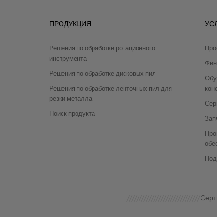
ПРОДУКЦИЯ
УС
Решения по обработке ротационного
Про
инструмента
Фин
Решения по обработке дисковых пил
Обу
Решения по обработке ленточных пил для
кон
резки металла
Сер
Поиск продукта
Зап
Про
обе
Под
Cерт