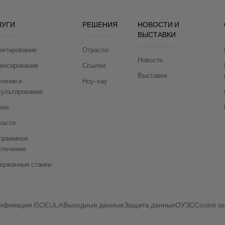
ЛУГИ
РЕШЕНИЯ
НОВОСТИ И
ВЫСТАВКИ
ектирование
Отрасли
Новости
ансирование
Ссылки
Выставки
чение и
Ноу-хау
сультирование
вис
части
граммное
спечение
ержанные станки
ификация ISO
EULA
Выходные данные
Защита данных
ОУЗС
Cookie se