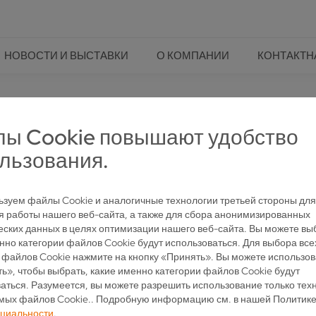
НОВОСТИ И ВЫСТАВКИ
О КОМПАНИИ
КОНТАКТН
РАБОТКЕ ДИСКОВЫХ ПИЛ
РЕМОНТ И ИЗМЕРЕНИЕ
N 173
ы Cookie повышают удобство
льзования.
ЫЙ СТЕНД ДЛЯ ДИСКОВЫХ ПИЛ
зуем файлы Cookie и аналогичные технологии третьей стороны для
 работы нашего веб-сайта, а также для сбора анонимизированных
еских данных в целях оптимизации нашего веб-сайта. Вы можете вы
нно категории файлов Cookie будут использоваться. Для выбора все
 файлов Cookie нажмите на кнопку «Принять». Вы можете использов
ь», чтобы выбрать, какие именно категории файлов Cookie будут
аться. Разумеется, вы можете разрешить использование только тех
мых файлов Cookie.. Подробную информацию см. в нашей Политик
циальности
.