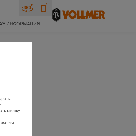
АЯ ИНФОРМАЦИЯ
брать,
х
ать кнопку
нически
е