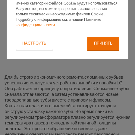
именно категории файлов Cookie будут использоваться.
Разумеется, вы можете разрешить использование
только технически необходимых файлов Cookie..
Подробную информацию см. в нашей Политике
конфиденциальности
.
НАСТРОИТЬ
ПРИНЯТЬ
Для быстрого и экономичного ремонта сломанных зубьев
успешно используется устройство выпайки и напайки LG.
Оно работает по принципу сопротивления. Сломанные зубы
сначала отпаиваются, а затем устанавливаются новые
твердосплавные зубы вместе с припоем и флюсом.
Контактная пластина с выемкой гарантирует точную и
быструю установку каждого зуба. Во время пайки на
регулируемом трансформаторе плавно регулируется нужная
температура нагрева точно для той или иной толщины
полотна. Это простое обращение позволяет даже
неопытным операторам выполнять ремонт безопасно и