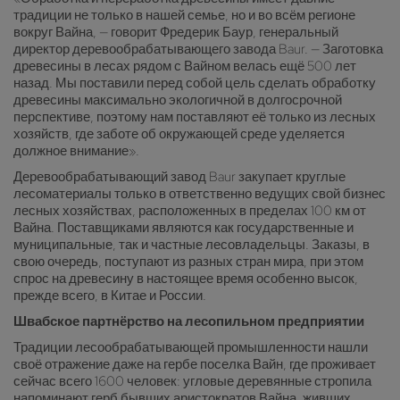
традиции не только в нашей семье, но и во всём регионе
вокруг Вайна, — говорит Фредерик Баур, генеральный
директор деревообрабатывающего завода Baur. — Заготовка
древесины в лесах рядом с Вайном велась ещё 500 лет
назад. Мы поставили перед собой цель сделать обработку
древесины максимально экологичной в долгосрочной
перспективе, поэтому нам поставляют её только из лесных
хозяйств, где заботе об окружающей среде уделяется
должное внимание».
Деревообрабатывающий завод Baur закупает круглые
лесоматериалы только в ответственно ведущих свой бизнес
лесных хозяйствах, расположенных в пределах 100 км от
Вайна. Поставщиками являются как государственные и
муниципальные, так и частные лесовладельцы. Заказы, в
свою очередь, поступают из разных стран мира, при этом
спрос на древесину в настоящее время особенно высок,
прежде всего, в Китае и России.
Швабское партнёрство на лесопильном предприятии
Традиции лесообрабатывающей промышленности нашли
своё отражение даже на гербе поселка Вайн, где проживает
сейчас всего 1600 человек: угловые деревянные стропила
напоминают герб бывших аристократов Вайна, живших