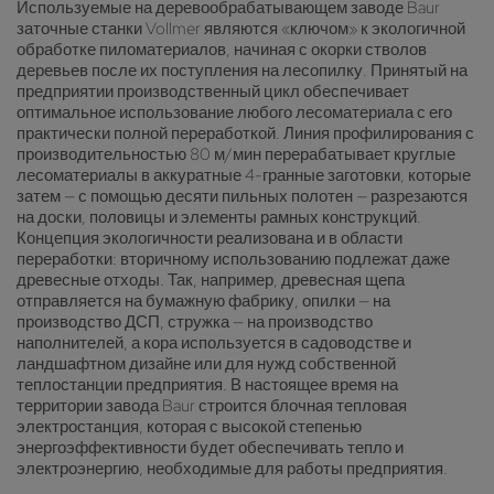
Используемые на деревообрабатывающем заводе Baur
заточные станки Vollmer являются «ключом» к экологичной
обработке пиломатериалов, начиная с окорки стволов
деревьев после их поступления на лесопилку. Принятый на
предприятии производственный цикл обеспечивает
оптимальное использование любого лесоматериала с его
практически полной переработкой. Линия профилирования с
производительностью 80 м/мин перерабатывает круглые
лесоматериалы в аккуратные 4-гранные заготовки, которые
затем — с помощью десяти пильных полотен — разрезаются
на доски, половицы и элементы рамных конструкций.
Концепция экологичности реализована и в области
переработки: вторичному использованию подлежат даже
древесные отходы. Так, например, древесная щепа
отправляется на бумажную фабрику, опилки — на
производство ДСП, стружка — на производство
наполнителей, а кора используется в садоводстве и
ландшафтном дизайне или для нужд собственной
теплостанции предприятия. В настоящее время на
территории завода Baur строится блочная тепловая
электростанция, которая с высокой степенью
энергоэффективности будет обеспечивать тепло и
электроэнергию, необходимые для работы предприятия.