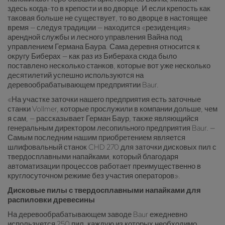
здесь когда-то в крепости и во дворце. И если крепость как
таковая больше не существует, то во дворце в настоящее
время — следуя традиции — находится «резиденция»
арендной службы и лесного управления Вайна под
управлением Германа Баура. Сама деревня относится к
округу Биберах — как раз из Бибераха сюда было
поставлено несколько станков, которые вот уже несколько
десятилетий успешно используются на
деревообрабатывающем предприятии Baur.
«На участке заточки нашего предприятия есть заточные
станки Vollmer, которые прослужили в компании дольше, чем
я сам, — рассказывает Герман Баур, также являющийся
генеральным директором лесопильного предприятия Baur. —
Самым последним нашим приобретением является
шлифовальный станок CHD 270 для заточки дисковых пил с
твердосплавными напайками, который благодаря
автоматизации процессов работает преимущественно в
круглосуточном режиме без участия операторов».
Дисковые пилы с твердосплавными напайками для
распиловки древесины
На деревообрабатывающем заводе Baur ежедневно
используется 250 пил, каждую из которых необходимо