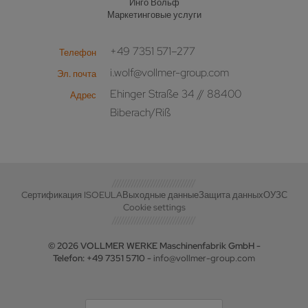
Инго Вольф
Маркетинговые услуги
+49 7351 571–277
Телефон
i.wolf@vollmer-group.com
Эл. почта
Ehinger Straße 34 // 88400
Адрес
Biberach/Riß
Cертификация ISO
EULA
Выходные данные
Защита данных
ОУЗС
Cookie settings
© 2026 VOLLMER WERKE Maschinenfabrik GmbH -
Telefon: +49 7351 5710 -
info@vollmer-group.com