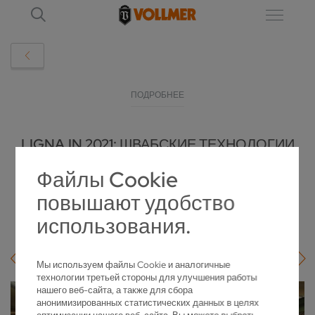
ПОДРОБНЕЕ
LIGNA.IN 2021: ШВАБСКИЕ ТЕХНОЛОГИИ
ОБРАБОТКИ ДРЕВЕСИНЫ
Файлы Cookie
повышают удобство
2021-09-27
использования.
Мы используем файлы Cookie и аналогичные
технологии третьей стороны для улучшения работы
нашего веб-сайта, а также для сбора
анонимизированных статистических данных в целях