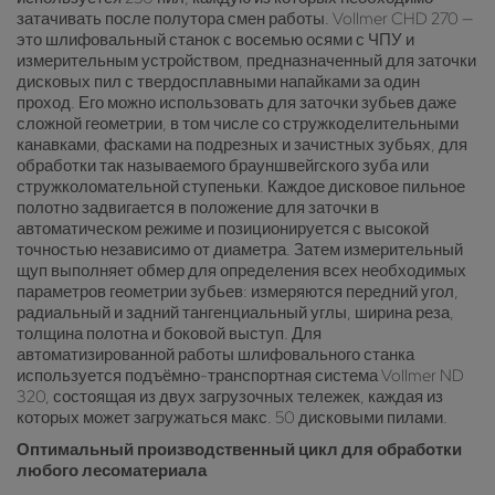
затачивать после полутора смен работы. Vollmer CHD 270 —
это шлифовальный станок с восемью осями с ЧПУ и
измерительным устройством, предназначенный для заточки
дисковых пил с твердосплавными напайками за один
проход. Его можно использовать для заточки зубьев даже
сложной геометрии, в том числе со стружкоделительными
канавками, фасками на подрезных и зачистных зубьях, для
обработки так называемого брауншвейгского зуба или
стружколомательной ступеньки. Каждое дисковое пильное
полотно задвигается в положение для заточки в
автоматическом режиме и позиционируется с высокой
точностью независимо от диаметра. Затем измерительный
щуп выполняет обмер для определения всех необходимых
параметров геометрии зубьев: измеряются передний угол,
радиальный и задний тангенциальный углы, ширина реза,
толщина полотна и боковой выступ. Для
автоматизированной работы шлифовального станка
используется подъёмно-транспортная система Vollmer ND
320, состоящая из двух загрузочных тележек, каждая из
которых может загружаться макс. 50 дисковыми пилами.
Оптимальный производственный цикл для обработки
любого лесоматериала