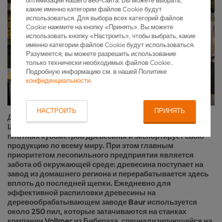
оптимизации нашего веб-сайта. Вы можете выбрать,
какие именно категории файлов Cookie будут
использоваться. Для выбора всех категорий файлов
Cookie нажмите на кнопку «Принять». Вы можете
использовать кнопку «Настроить», чтобы выбрать, какие
именно категории файлов Cookie будут использоваться.
Разумеется, вы можете разрешить использование
только технически необходимых файлов Cookie..
Подробную информацию см. в нашей Политике
конфиденциальности
.
НАСТРОИТЬ
ПРИНЯТЬ
Деревообрабатывающий завод Baur в Вайне (Верхняя
Швабия) ежегодно обрабатывает примерно 180 000
плотных кубометров древесины и экспортирует свою
продукцию по всему миру. При этом главным
приоритетом лесопильного предприятия является
забота об окружающей среде: древесина поступает на
завод из домашнего региона и перерабатывается здесь
вплоть до последней щепки. Ежедневно для
эффективной распиловки древесины на
деревообрабатывающем заводе Baur используется
около 250 пил, которые затачиваются на станках
компании Vollmer из Бибераха, специализирующейся на