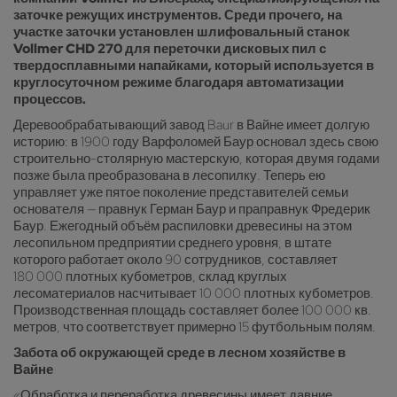
заточке режущих инструментов. Среди прочего, на
участке заточки установлен шлифовальный станок
Vollmer CHD 270 для переточки дисковых пил с
твердосплавными напайками, который используется в
круглосуточном режиме благодаря автоматизации
процессов.
Деревообрабатывающий завод Baur в Вайне имеет долгую
историю: в 1900 году Варфоломей Баур основал здесь свою
строительно-столярную мастерскую, которая двумя годами
позже была преобразована в лесопилку. Теперь ею
управляет уже пятое поколение представителей семьи
основателя — правнук Герман Баур и праправнук Фредерик
Баур. Ежегодный объём распиловки древесины на этом
лесопильном предприятии среднего уровня, в штате
которого работает около 90 сотрудников, составляет
180 000 плотных кубометров, склад круглых
лесоматериалов насчитывает 10 000 плотных кубометров.
Производственная площадь составляет более 100 000 кв.
метров, что соответствует примерно 15 футбольным полям.
Забота об окружающей среде в лесном хозяйстве в
Вайне
«Обработка и переработка древесины имеет давние