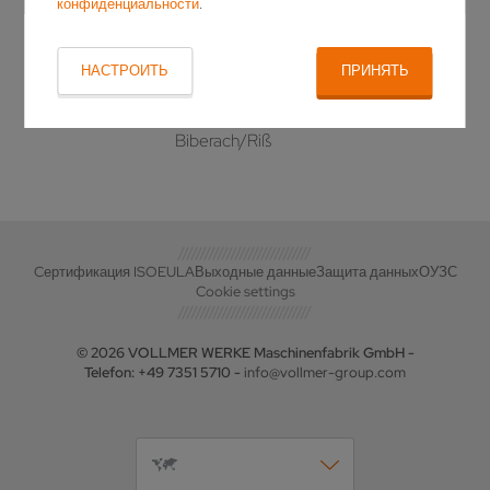
конфиденциальности
.
+49 7351 571–277
Телефон
НАСТРОИТЬ
ПРИНЯТЬ
i.wolf@vollmer-group.com
Эл. почта
Ehinger Straße 34 // 88400
Адрес
Biberach/Riß
Cертификация ISO
EULA
Выходные данные
Защита данных
ОУЗС
Cookie settings
© 2026 VOLLMER WERKE Maschinenfabrik GmbH -
Telefon: +49 7351 5710 -
info@vollmer-group.com