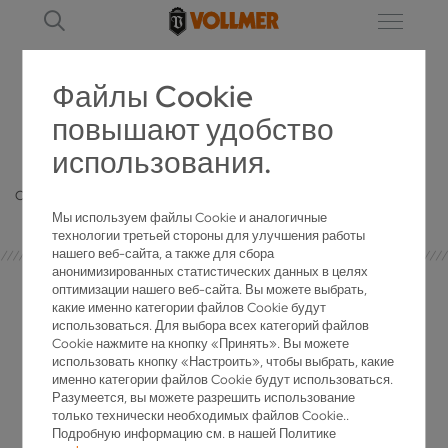
Файлы Cookie
повышают удобство
ПОДРОБНЕЕ
использования.
Oops, an error occurred! Code: 202608090201365ffd8eef
Мы используем файлы Cookie и аналогичные
технологии третьей стороны для улучшения работы
нашего веб-сайта, а также для сбора
анонимизированных статистических данных в целях
оптимизации нашего веб-сайта. Вы можете выбрать,
какие именно категории файлов Cookie будут
использоваться. Для выбора всех категорий файлов
Cookie нажмите на кнопку «Принять». Вы можете
КОНТАКТ СО СМИ
использовать кнопку «Настроить», чтобы выбрать, какие
именно категории файлов Cookie будут использоваться.
Разумеется, вы можете разрешить использование
только технически необходимых файлов Cookie..
Инго Вольф
Подробную информацию см. в нашей Политике
Маркетинговые услуги