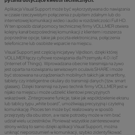
pytania dotyczące kwestii technicznych.
Aplikacja Visual Support może być wykorzystywana do nawiązania
w czasie rzeczywistym połączenia z pulpitem zdalnym lub do
internetowej komunikacji wideo i audio w rozdzielczości Full HD.
W ten sposób dział pomocy technicznej firmy VOLLMER otwiera
kolejny kanał bezpośredniej komunikacji z klientem i rozszerza
poprzednie opcje, takie jak poczta elektroniczna, połączenia
telefoniczne lub osobiste wsparcie na miejscu.
Visual Support jest częścią inicjatywy V@dison, dzięki której
VOLLMER łączy cyfrowe rozwiązania dla Przemysłu 4.0 i IoT
(Internet of Things). Wprowadzana obecnie transmisja na żywo
jest oparta na rozwiązaniu serwisowym oculavis SHARE i może
być stosowana na urządzeniach mobilnych takich jak smartfony,
tablety czy inteligentne okulary do transmisji danych (tzw. smart
glasses). Dzięki transmisji na żywo technik firmy VOLLMER jest w
nijako na miejscu i może udzielić klientowi precyzyjnych
wskazówek. Zintegrowane funkcje, takie jak współdzielenie ekranu
lub tablicy typu „white board”, umożliwiają precyzyjną i czytelną
komunikację. Proces ten może być realizowany w sposób
przejrzysty dla obu stron, a w razie potrzeby może w nim brać
udział wielu uczestników. Ponieważ wszystkie zainteresowane
strony widzą to samo dzięki aplikacji Visual Support, można
uniknąć nieporozumień w komunikacji, szybko zidentyfikować