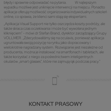
błędy i sprawnie odpowiadać na pytania. W najlepszym
wypadku możliwe jest uniknięcie interwencji na miejscu. Ponadto
aplikacje oferują możliwość organizowania indywidualnych szkoleń
online, co sprawia, że klienci sami stają się ekspertami.
„Aplikacja Visual Support nie tylko oszczędza koszty podróży, ale
także skraca czas oczekiwania i może być wywołana jednym
kliknięciem” - mówi dr Stefan Brand, dyrektor zarządzający Grupy
VOLLMER. „Zdecydowaliśmy się na oculavis, ponieważ aplikacja
ugruntowała swoją pozycję na rynku jako dopracowany i
wielokrotnie nagradzany system. Rozwiązanie jest niezależne od
producenta, można je instalować na smartfonach i tabletach, ale
także korzystać z niego za pośrednictwem inteligentnych
okularów „smart glasses”, które nie zajmują rąk podczas pracy.”
KONTAKT PRASOWY