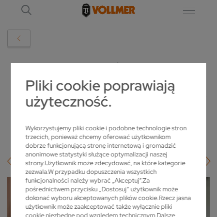
SZCZEGÓŁ
Pliki cookie poprawiają
użyteczność.
VOLLMER WPROWADZA VISUAL SUPPORT
2020-03-31
Wykorzystujemy pliki cookie i podobne technologie stron
trzecich, ponieważ chcemy oferować użytkownikom
dobrze funkcjonującą stronę internetową i gromadzić
anonimowe statystyki służące optymalizacji naszej
strony.Użytkownik może zdecydować, na które kategorie
zezwala.W przypadku dopuszczenia wszystkich
funkcjonalności należy wybrać „Akceptuj”.Za
pośrednictwem przycisku „Dostosuj” użytkownik może
dokonać wyboru akceptowanych plików cookie.Rzecz jasna
użytkownik może zaakceptować także wyłącznie pliki
cookie niezbędne pod względem technicznym.Dalsze