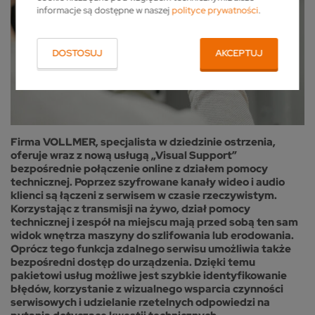
informacje są dostępne w naszej
polityce prywatności
.
DOSTOSUJ
AKCEPTUJ
Firma VOLLMER, specjalista w dziedzinie ostrzenia,
oferuje wraz z nową usługą „Visual Support”
bezpośrednie połączenie online z działem pomocy
technicznej. Poprzez szyfrowane kanały wideo i audio
klienci są łączeni z serwisem w czasie rzeczywistym.
Korzystając z transmisji na żywo, dział pomocy
technicznej i zespół na miejscu mają przed sobą ten sam
widok wnętrza maszyny do szlifowania lub erodowania.
Oprócz tego funkcja zdalnego serwisu umożliwia także
bezpośredni dostęp do urządzenia. Dzięki temu
pakietowi usług możliwe jest szybkie identyfikowanie
błędów, korzystanie z wizualnego wsparcia czynności
serwisowych i udzielanie rzetelnych odpowiedzi na