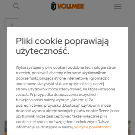
Pliki cookie poprawiają
SZCZEGÓŁ
użyteczność.
VOLLMER CS 860 NA STOISKU FIRMY ITA
Wykorzystujemy pliki cookie i podobne technologie stron
TOOLS/ DREMA 2023
trzecich, ponieważ chcemy oferować użytkownikom
dobrze funkcjonującą stronę internetową i gromadzić
anonimowe statystyki służące optymalizacji naszej
2023-10-16
strony.Użytkownik może zdecydować, na które kategorie
zezwala.W przypadku dopuszczenia wszystkich
funkcjonalności należy wybrać „Akceptuj”.Za
pośrednictwem przycisku „Dostosuj” użytkownik może
dokonać wyboru akceptowanych plików cookie.Rzecz jasna
użytkownik może zaakceptować także wyłącznie pliki
cookie niezbędne pod względem technicznym.Dalsze
informacje są dostępne w naszej
polityce prywatności
.