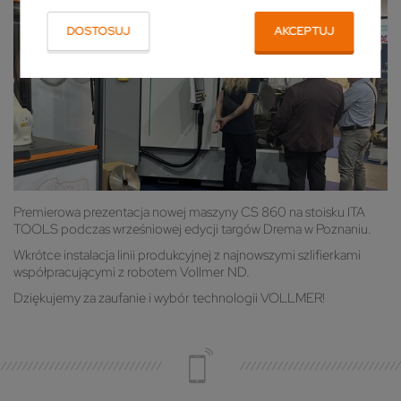
DOSTOSUJ
AKCEPTUJ
Premierowa prezentacja nowej maszyny CS 860 na stoisku ITA
TOOLS podczas wrześniowej edycji targów Drema w Poznaniu.
Wkrótce instalacja linii produkcyjnej z najnowszymi szlifierkami
współpracującymi z robotem Vollmer ND.
Dziękujemy za zaufanie i wybór technologii VOLLMER!