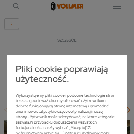
SZCZEGÓŁ
LIGNA.IN 2021: OBRÓBKA DRZEWA Z
Pliki cookie poprawiają
POŁUDNIOWONIEMIECKIM PRZYTUPEM
użyteczność.
2021-09-27
Wykorzystujemy pliki cookie i podobne technologie stron
trzecich, ponieważ chcemy oferować użytkownikom
dobrze funkcjonującą stronę internetową i gromadzić
anonimowe statystyki służące optymalizacji naszej
strony.Użytkownik może zdecydować, na które kategorie
zezwala.W przypadku dopuszczenia wszystkich
funkcjonalności należy wybrać „Akceptuj”.Za
pośrednictwem przycisku „Dostosuj” użytkownik może