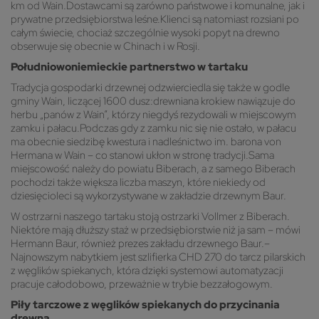
km od Wain.Dostawcami są zarówno państwowe i komunalne, jak i
prywatne przedsiębiorstwa leśne.Klienci są natomiast rozsiani po
całym świecie, chociaż szczególnie wysoki popyt na drewno
obserwuje się obecnie w Chinach i w Rosji.
Południowoniemieckie partnerstwo w tartaku
Tradycja gospodarki drzewnej odzwierciedla się także w godle
gminy Wain, liczącej 1600 dusz:drewniana krokiew nawiązuje do
herbu „panów z Wain”, którzy niegdyś rezydowali w miejscowym
zamku i pałacu.Podczas gdy z zamku nic się nie ostało, w pałacu
ma obecnie siedzibę kwestura i nadleśnictwo im. barona von
Hermana w Wain – co stanowi ukłon w stronę tradycji.Sama
miejscowość należy do powiatu Biberach, a z samego Biberach
pochodzi także większa liczba maszyn, które niekiedy od
dziesięcioleci są wykorzystywane w zakładzie drzewnym Baur.
W ostrzarni naszego tartaku stoją ostrzarki Vollmer z Biberach.
Niektóre mają dłuższy staż w przedsiębiorstwie niż ja sam – mówi
Hermann Baur, również prezes zakładu drzewnego Baur.–
Najnowszym nabytkiem jest szlifierka CHD 270 do tarcz pilarskich
z węglików spiekanych, która dzięki systemowi automatyzacji
pracuje całodobowo, przeważnie w trybie bezzałogowym.
Piły tarczowe z węglików spiekanych do przycinania
drewna