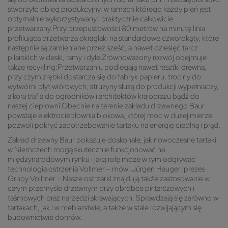
stworzyło obieg produkcyjny, w ramach którego każdy pień jest
optymalnie wykorzystywany i praktycznie całkowicie
przetwarzany.Przy przepustowości 80 metrów na minutę linia
profilująca przetwarza okrąglaki na standardowe czworokąty, które
następnie są zamieniane przez sześć, a nawet dziesięć tarcz
pilarskich w deski, ramy i dyle.Zrównoważony rozwój obejmuje
także recykling:Przetwarzaniu podlegają nawet resztki drewna,
przy czym zrębki dostarcza się do fabryk papieru, trociny do
wytwórni płyt wiórowych, strużyny służą do produkcji wypełniaczy,
a kora trafia do ogrodników i architektów krajobrazu bądź do
naszej ciepłowni.Obecnie na terenie zakładu drzewnego Baur
powstaje elektrociepłownia blokowa, której moc w dużej mierze
pozwoli pokryć zapotrzebowanie tartaku na energię cieplną i prąd.
Zakład drzewny Baur pokazuje doskonale, jak nowoczesne tartaki
w Niemczech mogą skutecznie funkcjonować na
międzynarodowym rynku i jaką rolę może w tym odgrywać
technologia ostrzenia Vollmer – mówi Jürgen Hauger, prezes
Grupy Vollmer.– Nasze ostrzarki znajdują także zastosowanie w
całym przemyśle drzewnym przy obróbce pił tarczowych i
taśmowych oraz narzędzi skrawających. Sprawdzają się zarówno w
tartakach, jak i w meblarstwie, a także w stale rozwijającym się
budownictwie domów.