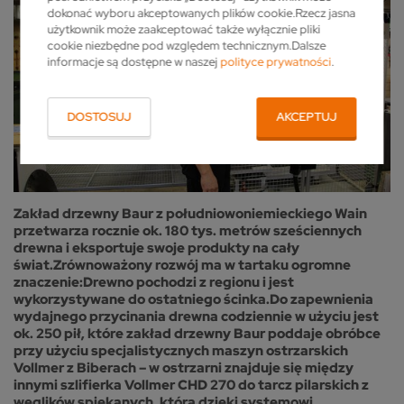
dokonać wyboru akceptowanych plików cookie.Rzecz jasna
użytkownik może zaakceptować także wyłącznie pliki
cookie niezbędne pod względem technicznym.Dalsze
informacje są dostępne w naszej
polityce prywatności
.
DOSTOSUJ
AKCEPTUJ
Zakład drzewny Baur z południowoniemieckiego Wain
przetwarza rocznie ok. 180 tys. metrów sześciennych
drewna i eksportuje swoje produkty na cały
świat.Zrównoważony rozwój ma w tartaku ogromne
znaczenie:Drewno pochodzi z regionu i jest
wykorzystywane do ostatniego ścinka.Do zapewnienia
wydajnego przycinania drewna codziennie w użyciu jest
ok. 250 pił, które zakład drzewny Baur poddaje obróbce
przy użyciu specjalistycznych maszyn ostrzarskich
Vollmer z Biberach – w ostrzarni znajduje się między
innymi szlifierka Vollmer CHD 270 do tarcz pilarskich z
węglików spiekanych, która dzięki systemowi