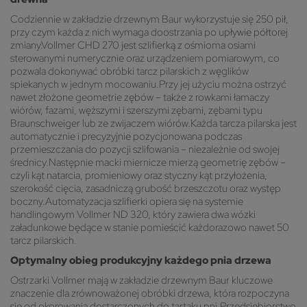
Codziennie w zakładzie drzewnym Baur wykorzystuje się 250 pił,
przy czym każda z nich wymaga doostrzania po upływie półtorej
zmiany.Vollmer CHD 270 jest szlifierką z ośmioma osiami
sterowanymi numerycznie oraz urządzeniem pomiarowym, co
pozwala dokonywać obróbki tarcz pilarskich z węglików
spiekanych w jednym mocowaniu.Przy jej użyciu można ostrzyć
nawet złożone geometrie zębów – także z rowkami łamaczy
wiórów, fazami, węższymi i szerszymi zębami, zębami typu
Braunschweiger lub ze zwijaczem wiórów.Każda tarcza pilarska jest
automatycznie i precyzyjnie pozycjonowana podczas
przemieszczania do pozycji szlifowania – niezależnie od swojej
średnicy.Następnie macki miernicze mierzą geometrię zębów –
czyli kąt natarcia, promieniowy oraz styczny kąt przyłożenia,
szerokość cięcia, zasadniczą grubość brzeszczotu oraz występ
boczny.Automatyzacja szlifierki opiera się na systemie
handlingowym Vollmer ND 320, który zawiera dwa wózki
załadunkowe będące w stanie pomieścić każdorazowo nawet 50
tarcz pilarskich.
Optymalny obieg produkcyjny każdego pnia drzewa
Ostrzarki Vollmer mają w zakładzie drzewnym Baur kluczowe
znaczenie dla zrównoważonej obróbki drzewa, która rozpoczyna
się od okorowania dostarczonych do tartaku pni.Przedsiębiorstwo