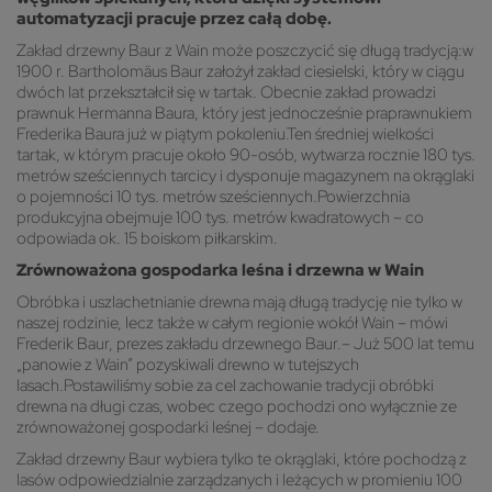
automatyzacji pracuje przez całą dobę.
Zakład drzewny Baur z Wain może poszczycić się długą tradycją:w
1900 r. Bartholomäus Baur założył zakład ciesielski, który w ciągu
dwóch lat przekształcił się w tartak. Obecnie zakład prowadzi
prawnuk Hermanna Baura, który jest jednocześnie praprawnukiem
Frederika Baura już w piątym pokoleniu.Ten średniej wielkości
tartak, w którym pracuje około 90-osób, wytwarza rocznie 180 tys.
metrów sześciennych tarcicy i dysponuje magazynem na okrąglaki
o pojemności 10 tys. metrów sześciennych.Powierzchnia
produkcyjna obejmuje 100 tys. metrów kwadratowych – co
odpowiada ok. 15 boiskom piłkarskim.
Zrównoważona gospodarka leśna i drzewna w Wain
Obróbka i uszlachetnianie drewna mają długą tradycję nie tylko w
naszej rodzinie, lecz także w całym regionie wokół Wain – mówi
Frederik Baur, prezes zakładu drzewnego Baur.– Już 500 lat temu
„panowie z Wain” pozyskiwali drewno w tutejszych
lasach.Postawiliśmy sobie za cel zachowanie tradycji obróbki
drewna na długi czas, wobec czego pochodzi ono wyłącznie ze
zrównoważonej gospodarki leśnej – dodaje.
Zakład drzewny Baur wybiera tylko te okrąglaki, które pochodzą z
lasów odpowiedzialnie zarządzanych i leżących w promieniu 100