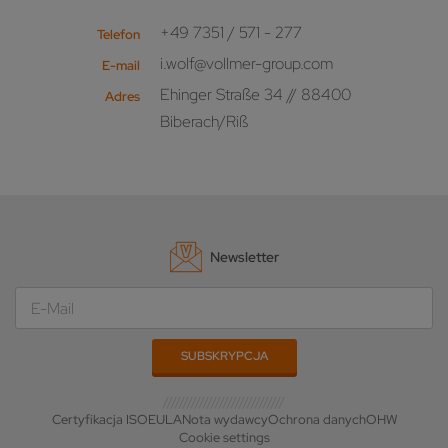
+49 7351 / 571 - 277
Telefon
i.wolf@vollmer-group.com
E-mail
Ehinger Straße 34 // 88400
Adres
Biberach/Riß
Newsletter
Certyfikacja ISO
EULA
Nota wydawcy
Ochrona danych
OHW
Cookie settings