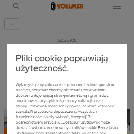
SZCZEGÓŁ
Pliki cookie poprawiają
GRINDINGHUB 2024
użyteczność.
2024-02-28
Wykorzystujemy pliki cookie i podobne technologie stron
trzecich, ponieważ chcemy oferować użytkownikom
dobrze funkcjonującą stronę internetową i gromadzić
anonimowe statystyki służące optymalizacji naszej
strony.Użytkownik może zdecydować, na które kategorie
zezwala.W przypadku dopuszczenia wszystkich
funkcjonalności należy wybrać „Akceptuj”.Za
pośrednictwem przycisku „Dostosuj” użytkownik może
dokonać wyboru akceptowanych plików cookie.Rzecz jasna
użytkownik może zaakceptować także wyłącznie pliki