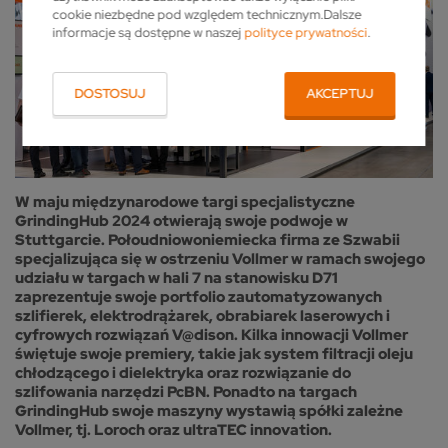
cookie niezbędne pod względem technicznym.Dalsze
informacje są dostępne w naszej
polityce prywatności
.
DOSTOSUJ
AKCEPTUJ
W maju międzynarodowe targi specjalistyczne
GrindingHub 2024 otwierają swoje podwoje w
Stuttgarcie. Połoudniowoniemiecka firma ze Szwabii
specjalizująca się w ostrzeniu Vollmer w ramach swojego
udziału w targach w hali 7 na stanowisku D71
zaprezentuje swoje portfolio zautomatyzowanych
szlifierek, elektrodrążarek, obrabiarek laserowych i
cyfrowych rozwiązań V@dison. Kilka innowacji Vollmer
świętuje swoje premiery, takie jak system filtracji oleju
chłodzącego i dielektryka oraz rozwiązanie do
szlifowania narzędzi PcBN. Ponadto na targach
GrindingHub swoje maszyny wystawią spółki zależne
Vollmer, tj. Loroch oraz ultraTEC innovation.