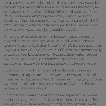
boru) w dwóch sekwencjach obróbki – najpierw dokonywana jest
obróbka zgrubna, w dalszej kolejności następuje ultraprecyzyjne
wyrównywanie. Przy użyciu VGrind 360S możliwa jest obróbka
PcBN, ponieważ maszyna z jednej strony dysponuje bardzo
wysoką stabilnością systemową, a z drugie strony napęd osi X, Y
oraz Z jest realizowany za pośrednictwem silników liniowych, co
pozwala dokonywać oscylującej obróbki narzędzi.
Ponadto przy stanowisku Vollmer będzie można obejrzeć na
żywo szlifierkę i elektrodrążarkę VHybrid 260 oraz obrabiarkę
laserową VLaser 370. System filtracji VFS 400 jest podłączony do
obydwu szlifierek CHX 840 oraz CS 860, którymi ostrzone są piły
tarczowe z węglików spiekanych. Różne systemy automatyzacji
dokumentują ponadto, jak producenci narzędzi mogą
zastosować maszyny Vollmer bezzałogowo i w trybie on-stop.
Obecność firmy Vollmer na targach zostanie uzupełniona o
prezentację usług z zakresu konserwacji, serwisowania, szkoleń,
finansowania i digitalizacji. Wśród nich są oferty inicjatywy cyfrowej
V@dison, do których należy np. rozwiązanie V@boost „Pakiet
wydajności dla VHybrid 260”.
Oprócz swoich własnych maszyn Vollmer zaprezentuje również
produkty i usługi swoich spółek zależnych Loroch oraz ultraTEC
innovation. Loroch zabierze do Stuttgartu trzy ostrzarki TWIN