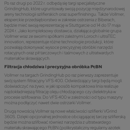
Po raz drugi po 2022 r. odbędą się targi specjalistyczne
GrindingHub, które ugruntowały swoją pozycję międzynarodowej
areny technologii szlifierskich oraz superfinishingu. Także Vollmer,
eksperckie przedsiębiorstwo w zakresie ostrzenia z Biberach,
będzie mieć swoją reprezentację w Stuttgarcie od 14 do 17 maja
2024 r. Jako kompleksowy dostawca, działająca globalnie grupa
Vollmer wraz ze swoimi spółkami zależnymi Loroch i ultraTEC
innovation, reprezentuje różne technologie produkcji, które
pozwalają dokonywać wysoce precyzyjnej obróbki narzędzi
rotacyjnych oraz pił tarczowych i taśmowych z ultratwardych
materiałów skrawających.
Filtracja chłodziwa i precyzyjna obróbka PcBN
Vollmer na targach GrindingHub po raz pierwszy zaprezentuje
swój system filtracyjny VFS 400. Odwiedzający targi będą mogli
doświadczyć na żywo, w jaki sposób kompaktowa linia realizuje
najdokładniejszą filtrację oleju chłodzącego czy dielektryka w
procesie szlifowania. Do VFS 400 w zależności od typu maszyny
można podłączyć nawet dwie ostrzarki Vollmer.
Drugą nowością Vollmer są nowe właściwości szlifierki VGrind
360S. Dzięki opcjonalnej jednostce obciągającej tarczę szlifierską
będzie można szlifować również narzędzia z ultratwardego
materiału skrawającego PcBN (polikrystaliczny regularny azotek