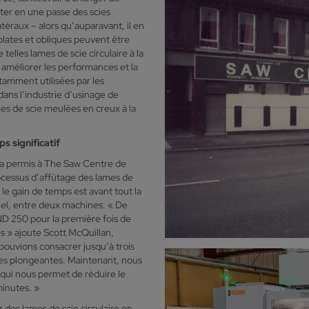
er en une passe des scies
atéraux – alors qu’auparavant, il en
 plates et obliques peuvent être
telles lames de scie circulaire à la
améliorer les performances et la
otamment utilisées par les
ans l’industrie d’usinage de
s de scie meulées en creux à la
s significatif
0 a permis à The Saw Centre de
ocessus d’affûtage des lames de
 le gain de temps est avant tout la
el, entre deux machines. « De
D 250 pour la première fois de
es » ajoute Scott McQuillan,
 pouvions consacrer jusqu’à trois
ies plongeantes. Maintenant, nous
 qui nous permet de réduire le
minutes. »
es lames de scie circulaire en