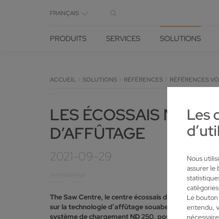
FRANÇAIS
PRODUITS
SERVICES
SOLUTIONS
ACCUEIL
SOLUTIONS
RÉFÉRENCES
RÉFÉRENCES V
LES ÉCOSSAIS MISENT
Les 
d’uti
D’AFFÛTAGE
2021-09-29
Nous utili
assurer le
statistiqu
catégories
The Saw Centre, le centre écossais d’affûtage des la
Le bouton 
sur la technologie d’affûtage souabe de l’établissem
entendu, v
système de chargement ND 250, pour affûter en cont
nécessaire