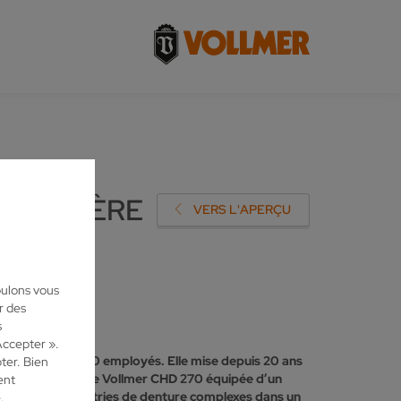
N MATIÈRE
VERS L'APERÇU
oulons vous
r des
s
Accepter ».
pte aujourd’hui 30 employés. Elle mise depuis 20 ans
ter. Bien
e machine d’affûtage Vollmer CHD 270 équipée d’un
ent
arbure aux géométries de denture complexes dans un
.