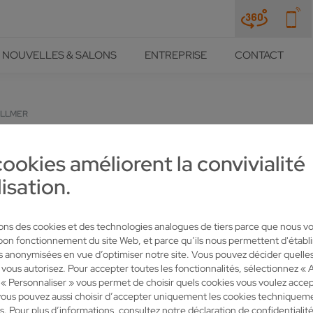
NOUVELLES & SALONS
ENTREPRISE
CONTACT
OLLMER
 SUR L’EXPERTISE SOUABE E
cookies améliorent la convivialité
lisation.
sons des cookies et des technologies analogues de tiers parce que nous v
 bon fonctionnement du site Web, et parce qu’ils nous permettent d'établi
es anonymisées en vue d’optimiser notre site. Vous pouvez décider quelle
 vous autorisez. Pour accepter toutes les fonctionnalités, sélectionnez « 
mes de scie, est établi à Glasgow. Fondée en 1889, l’entreprise com
« Personnaliser » vous permet de choisir quels cookies vous voulez accep
ent Vollmer. En avril 2021, l’entreprise a mis en service sa nouvell
ous pouvez aussi choisir d’accepter uniquement les cookies techniquem
inu et sans intervention humaine des lames de scie circulaire en c
s. Pour plus d’informations, consultez notre déclaration de confidentialité