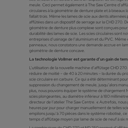
meule. Ceci permet également à The Saw Centre d’affût
circulaires à la géométrie de denture plate et à biseaux l
fallait trois. Même les lames de scie aux dents alternées
affûtées dans un dispositif de serrage sur la CHD 270. De 
géométrie de denture plus complexe sont conçues pour 
durabilité des lames de scie. Les scies circulaires sont n
entreprises d’usinage de l’aluminium et du PVC. Même d
panneaux, nous constatons une demande accrue en lame
géométrie de denture concave.
La technologie Vollmer est garante d’un gain de temp
L’utilisation de la nouvelle machine d’affûtage CHD 27
réduire de moitié – de 40 à 20 minutes – la durée du pr
scie circulaire en carbure. Ce qui a été déterminant pour
suppression du changement de meule, jusqu’alors manu
plus, nous pouvons équiper le système de chargement N
scies plongeantes, au diamètre inférieur à 180 millimètr
directeur de l’atelier The Saw Centre. « Autrefois, nous
heures par jour pour charger manuellement de telles sc
empilons jusqu’à 70 pièces dans le système robotisé, ce
temps d’affûtage moyen par lame de scie de neuf à six 
La combinaison de CHD 270 et ND 250 permet d’affûter d