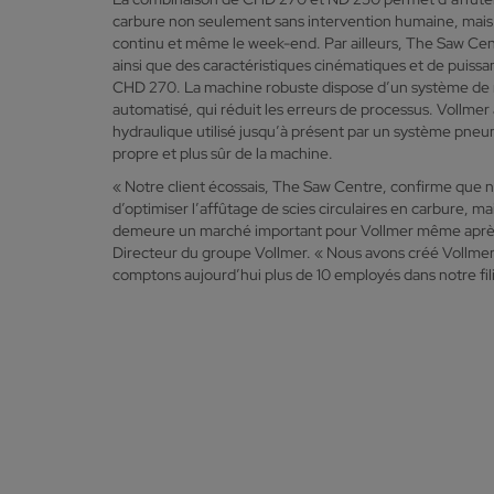
carbure non seulement sans intervention humaine, mais
continu et même le week-end. Par ailleurs, The Saw Cent
ainsi que des caractéristiques cinématiques et de puiss
CHD 270. La machine robuste dispose d’un système de
automatisé, qui réduit les erreurs de processus. Vollmer
hydraulique utilisé jusqu’à présent par un système pne
propre et plus sûr de la machine.
« Notre client écossais, The Saw Centre, confirme que
d’optimiser l’affûtage de scies circulaires en carbure, 
demeure un marché important pour Vollmer même après 
Directeur du groupe Vollmer. « Nous avons créé Vollmer U
comptons aujourd’hui plus de 10 employés dans notre fil